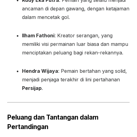
Rudy Eka Putra
: Pemain yang selalu menjadi
ancaman di depan gawang, dengan ketajaman
dalam mencetak gol.
Ilham Fathoni
: Kreator serangan, yang
memiliki visi permainan luar biasa dan mampu
menciptakan peluang bagi rekan-rekannya.
Hendra Wijaya
: Pemain bertahan yang solid,
menjadi penjaga terakhir di lini pertahanan
Persijap
.
Peluang dan Tantangan dalam
Pertandingan