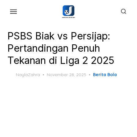
Skip
to
the
content
PSBS Biak vs Persijap:
Pertandingan Penuh
Tekanan di Liga 2 2025
Posted
NaylaZahra
November 28, 2025
Berita Bola
on