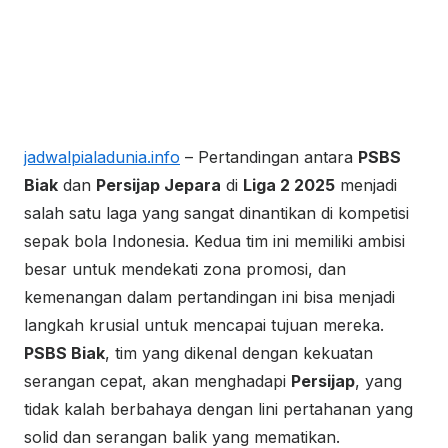
jadwalpialadunia.info
– Pertandingan antara
PSBS
Biak
dan
Persijap Jepara
di
Liga 2 2025
menjadi
salah satu laga yang sangat dinantikan di kompetisi
sepak bola Indonesia. Kedua tim ini memiliki ambisi
besar untuk mendekati zona promosi, dan
kemenangan dalam pertandingan ini bisa menjadi
langkah krusial untuk mencapai tujuan mereka.
PSBS Biak
, tim yang dikenal dengan kekuatan
serangan cepat, akan menghadapi
Persijap
, yang
tidak kalah berbahaya dengan lini pertahanan yang
solid dan serangan balik yang mematikan.