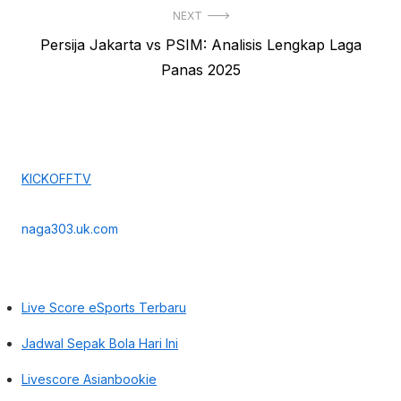
NEXT
Next
Persija Jakarta vs PSIM: Analisis Lengkap Laga
post:
Panas 2025
KICKOFFTV
naga303.uk.com
Live Score eSports Terbaru
Jadwal Sepak Bola Hari Ini
Livescore Asianbookie