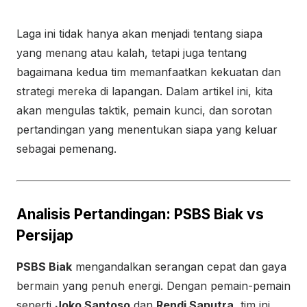
Laga ini tidak hanya akan menjadi tentang siapa
yang menang atau kalah, tetapi juga tentang
bagaimana kedua tim memanfaatkan kekuatan dan
strategi mereka di lapangan. Dalam artikel ini, kita
akan mengulas taktik, pemain kunci, dan sorotan
pertandingan yang menentukan siapa yang keluar
sebagai pemenang.
Analisis Pertandingan: PSBS Biak vs
Persijap
PSBS Biak
mengandalkan serangan cepat dan gaya
bermain yang penuh energi. Dengan pemain-pemain
seperti
Joko Santoso
dan
Rendi Saputra
, tim ini