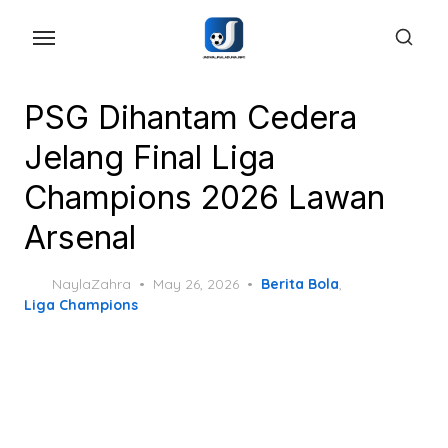
Skip
to
the
content
PSG Dihantam Cedera
Jelang Final Liga
Champions 2026 Lawan
Arsenal
Posted
NaylaZahra
May 26, 2026
Berita Bola
,
on
Liga Champions