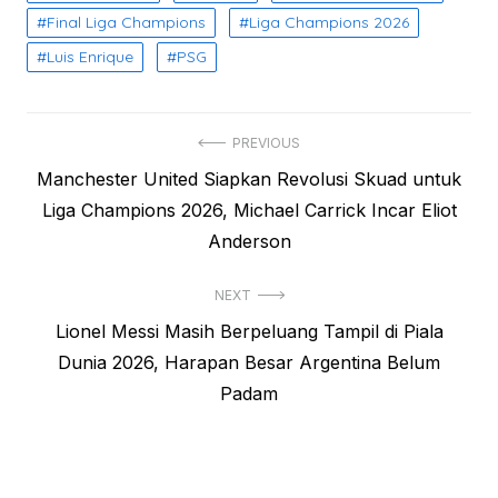
Final Liga Champions
Liga Champions 2026
Luis Enrique
PSG
Post
PREVIOUS
Previous
Manchester United Siapkan Revolusi Skuad untuk
navigation
post:
Liga Champions 2026, Michael Carrick Incar Eliot
Anderson
NEXT
Next
Lionel Messi Masih Berpeluang Tampil di Piala
post:
Dunia 2026, Harapan Besar Argentina Belum
Padam