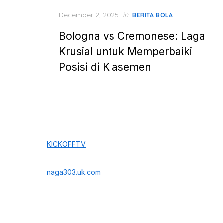
Posted
December 2, 2025
in
BERITA BOLA
on
Bologna vs Cremonese: Laga
Krusial untuk Memperbaiki
Posisi di Klasemen
KICKOFFTV
naga303.uk.com