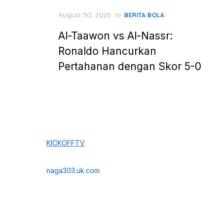
Posted
August 30, 2025
in
BERITA BOLA
on
Al-Taawon vs Al-Nassr:
Ronaldo Hancurkan
Pertahanan dengan Skor 5-0
KICKOFFTV
naga303.uk.com