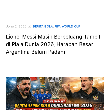
Posted
June 2, 2026
in
,
BERITA BOLA
FIFA WORLD CUP
on
Lionel Messi Masih Berpeluang Tampil
di Piala Dunia 2026, Harapan Besar
Argentina Belum Padam