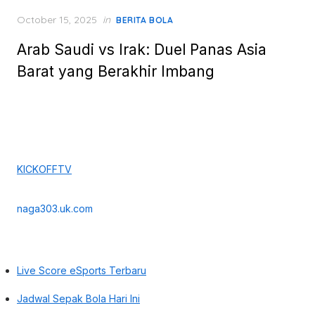
Posted
October 15, 2025
in
BERITA BOLA
on
Arab Saudi vs Irak: Duel Panas Asia
Barat yang Berakhir Imbang
KICKOFFTV
naga303.uk.com
Live Score eSports Terbaru
Jadwal Sepak Bola Hari Ini