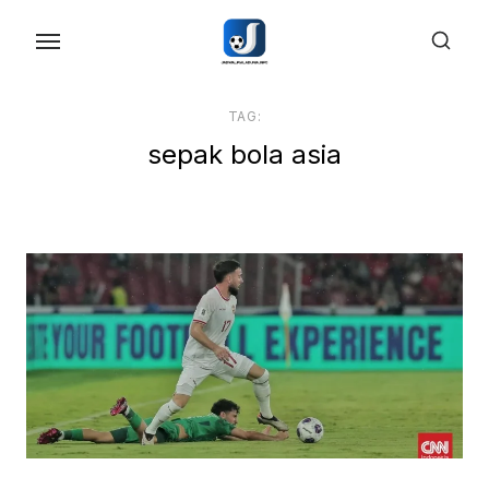
Skip
to
the
content
TAG:
sepak bola asia