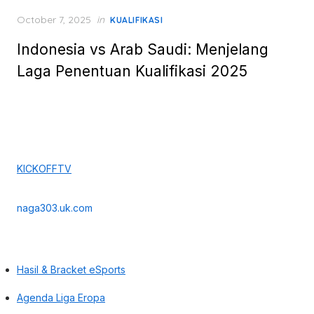
Posted
October 7, 2025
in
KUALIFIKASI
on
Indonesia vs Arab Saudi: Menjelang
Laga Penentuan Kualifikasi 2025
KICKOFFTV
naga303.uk.com
Hasil & Bracket eSports
Agenda Liga Eropa