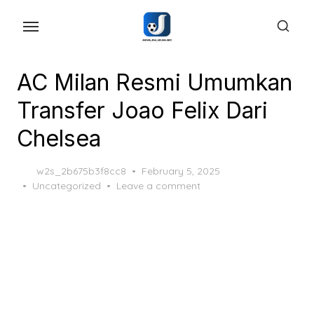
Skip
to
the
content
AC Milan Resmi Umumkan
Transfer Joao Felix Dari
Chelsea
Posted
w2s_2b675b3f8cc8
February 5, 2025
on
Uncategorized
Leave a comment