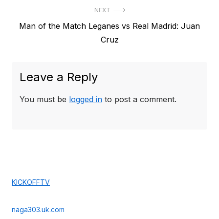
NEXT
Next
Man of the Match Leganes vs Real Madrid: Juan
post:
Cruz
Leave a Reply
You must be
logged in
to post a comment.
KICKOFFTV
naga303.uk.com