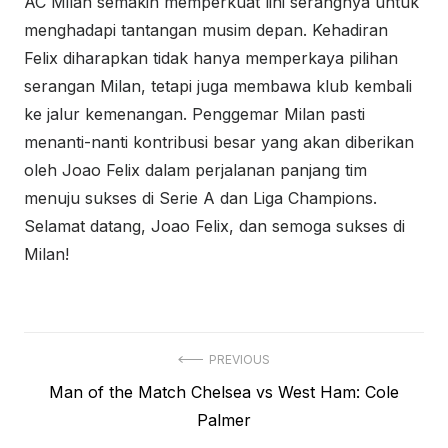
AC Milan semakin memperkuat lini serangnya untuk
menghadapi tantangan musim depan. Kehadiran
Felix diharapkan tidak hanya memperkaya pilihan
serangan Milan, tetapi juga membawa klub kembali
ke jalur kemenangan. Penggemar Milan pasti
menanti-nanti kontribusi besar yang akan diberikan
oleh Joao Felix dalam perjalanan panjang tim
menuju sukses di Serie A dan Liga Champions.
Selamat datang, Joao Felix, dan semoga sukses di
Milan!
Post
PREVIOUS
Previous
Man of the Match Chelsea vs West Ham: Cole
navigation
post:
Palmer