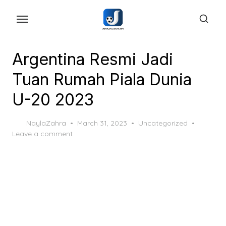
Skip
to
the
content
Argentina Resmi Jadi
Tuan Rumah Piala Dunia
U-20 2023
Posted
NaylaZahra
March 31, 2023
Uncategorized
on
Leave a comment