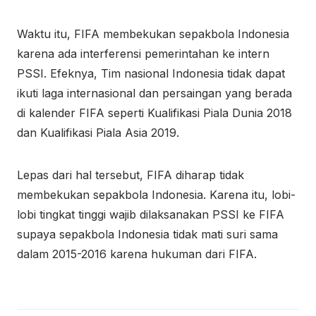
Waktu itu, FIFA membekukan sepakbola Indonesia
karena ada interferensi pemerintahan ke intern
PSSI. Efeknya, Tim nasional Indonesia tidak dapat
ikuti laga internasional dan persaingan yang berada
di kalender FIFA seperti Kualifikasi Piala Dunia 2018
dan Kualifikasi Piala Asia 2019.
Lepas dari hal tersebut, FIFA diharap tidak
membekukan sepakbola Indonesia. Karena itu, lobi-
lobi tingkat tinggi wajib dilaksanakan PSSI ke FIFA
supaya sepakbola Indonesia tidak mati suri sama
dalam 2015-2016 karena hukuman dari FIFA.