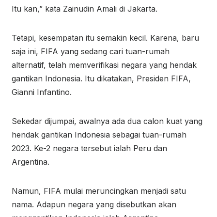
Itu kan,” kata Zainudin Amali di Jakarta.
Tetapi, kesempatan itu semakin kecil. Karena, baru
saja ini, FIFA yang sedang cari tuan-rumah
alternatif, telah memverifikasi negara yang hendak
gantikan Indonesia. Itu dikatakan, Presiden FIFA,
Gianni Infantino.
Sekedar dijumpai, awalnya ada dua calon kuat yang
hendak gantikan Indonesia sebagai tuan-rumah
2023. Ke-2 negara tersebut ialah Peru dan
Argentina.
Namun, FIFA mulai meruncingkan menjadi satu
nama. Adapun negara yang disebutkan akan