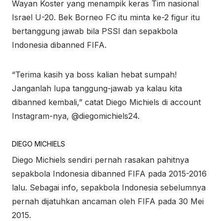
Wayan Koster yang menampik keras Tim nasional
Israel U-20. Bek Borneo FC itu minta ke-2 figur itu
bertanggung jawab bila PSSI dan sepakbola
Indonesia dibanned FIFA.
“Terima kasih ya boss kalian hebat sumpah!
Janganlah lupa tanggung-jawab ya kalau kita
dibanned kembali,” catat Diego Michiels di account
Instagram-nya, @diegomichiels24.
DIEGO MICHIELS
Diego Michiels sendiri pernah rasakan pahitnya
sepakbola Indonesia dibanned FIFA pada 2015-2016
lalu. Sebagai info, sepakbola Indonesia sebelumnya
pernah dijatuhkan ancaman oleh FIFA pada 30 Mei
2015.