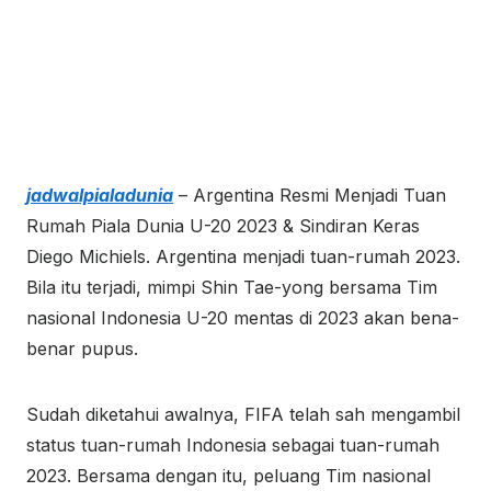
jadwalpialadunia
– Argentina Resmi Menjadi Tuan
Rumah Piala Dunia U-20 2023 & Sindiran Keras
Diego Michiels. Argentina menjadi tuan-rumah 2023.
Bila itu terjadi, mimpi Shin Tae-yong bersama Tim
nasional Indonesia U-20 mentas di 2023 akan bena-
benar pupus.
Sudah diketahui awalnya, FIFA telah sah mengambil
status tuan-rumah Indonesia sebagai tuan-rumah
2023. Bersama dengan itu, peluang Tim nasional