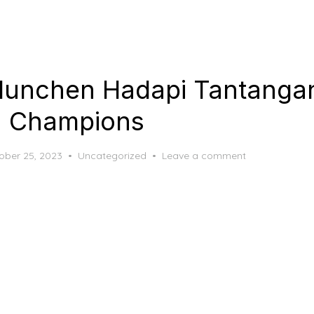
unchen Hadapi Tantanga
a Champions
ted
ober 25, 2023
Uncategorized
Leave a comment