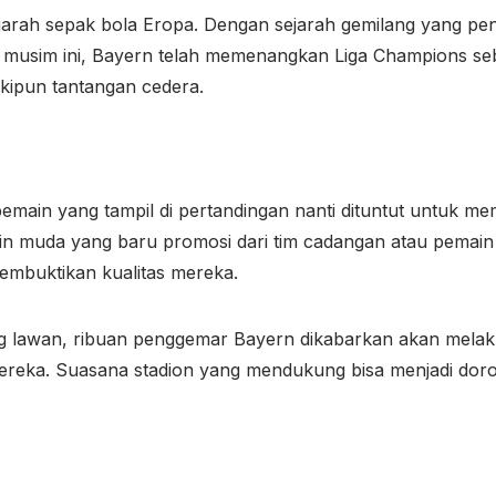
rah sepak bola Eropa. Dengan sejarah gemilang yang penuh
lum musim ini, Bayern telah memenangkan Liga Champions 
kipun tantangan cedera.
 pemain yang tampil di pertandingan nanti dituntut untuk 
main muda yang baru promosi dari tim cadangan atau pema
embuktikan kualitas mereka.
ang lawan, ribuan penggemar Bayern dikabarkan akan mela
eka. Suasana stadion yang mendukung bisa menjadi doron