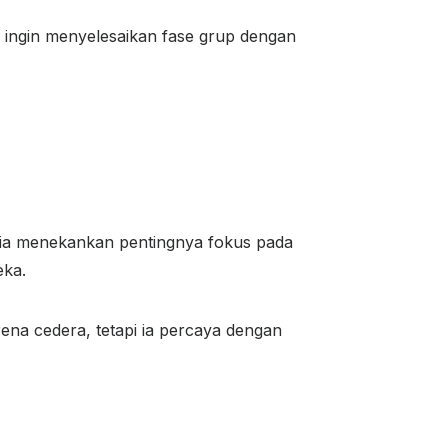
 ingin menyelesaikan fase grup dengan
Dia menekankan pentingnya fokus pada
eka.
na cedera, tetapi ia percaya dengan