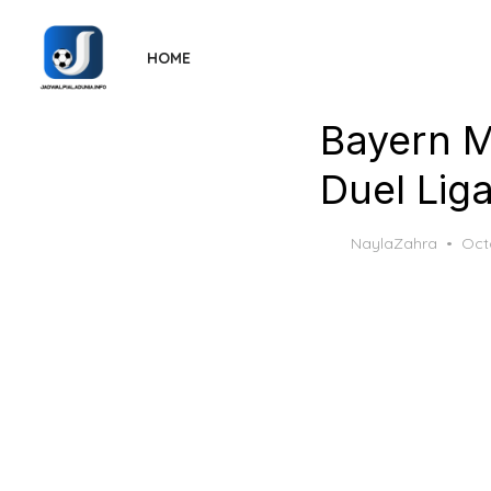
Skip
to
HOME
the
content
Bayern M
Duel Lig
Pos
NaylaZahra
Oct
on