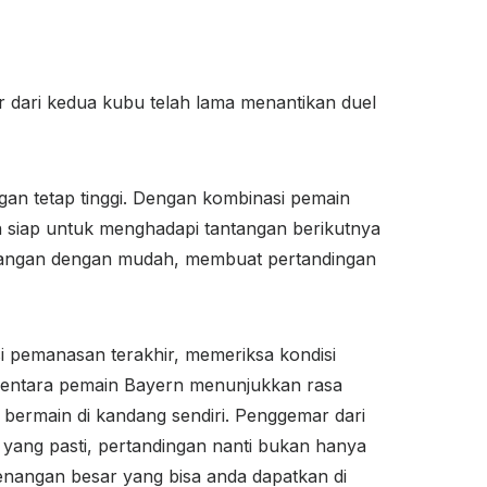
r dari kedua kubu telah lama menantikan duel
n tetap tinggi. Dengan kombinasi pemain
siap untuk menghadapi tantangan berikutnya
menangan dengan mudah, membuat pertandingan
i pemanasan terakhir, memeriksa kondisi
sementara pemain Bayern menunjukkan rasa
 bermain di kandang sendiri. Penggemar dari
yang pasti, pertandingan nanti bukan hanya
menangan besar yang bisa anda dapatkan di