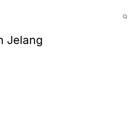
n Jelang