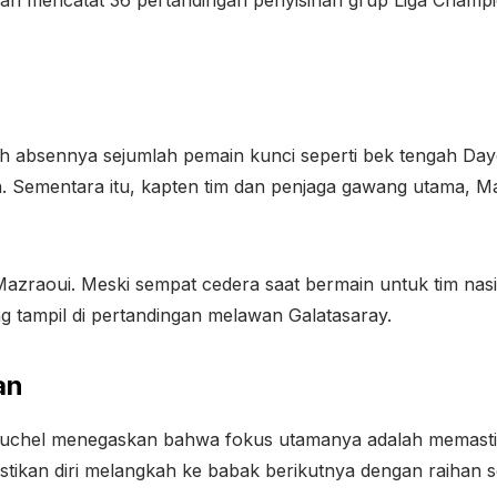
lah absennya sejumlah pemain kunci seperti bek tengah 
a. Sementara itu, kapten tim dan penjaga gawang utama, 
Mazraoui. Meski sempat cedera saat bermain untuk tim na
g tampil di pertandingan melawan Galatasaray.
an
 Tuchel menegaskan bahwa fokus utamanya adalah memasti
ikan diri melangkah ke babak berikutnya dengan raihan s