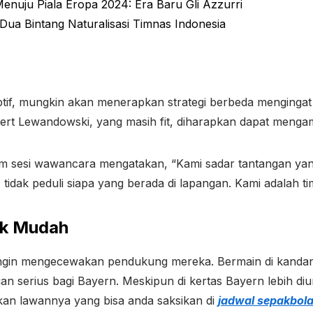
Menuju Piala Eropa 2024: Era Baru Gli Azzurri
Dua Bintang Naturalisasi Timnas Indonesia
daptif, mungkin akan menerapkan strategi berbeda menging
rt Lewandowski, yang masih fit, diharapkan dapat mengamb
m sesi wawancara mengatakan, “Kami sadar tantangan yang 
idak peduli siapa yang berada di lapangan. Kami adalah t
ak Mudah
k ingin mengecewakan pendukung mereka. Bermain di kanda
 serius bagi Bayern. Meskipun di kertas Bayern lebih di
kan lawannya yang bisa anda saksikan di
jadwal sepakbola 