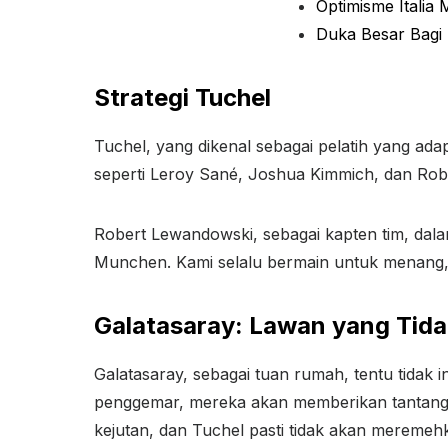
Optimisme Italia 
Duka Besar Bagi 
Strategi Tuchel
Tuchel, yang dikenal sebagai pelatih yang a
seperti Leroy Sané, Joshua Kimmich, dan Robe
Robert Lewandowski, sebagai kapten tim, dala
Munchen. Kami selalu bermain untuk menang, t
Galatasaray: Lawan yang Tid
Galatasaray, sebagai tuan rumah, tentu tida
penggemar, mereka akan memberikan tantangan
kejutan, dan Tuchel pasti tidak akan meremeh