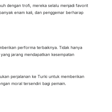
 dengan trofi, mereka selalu menjadi favorit
sebanyak enam kali, dan penggemar berharap
memberikan performa terbaiknya. Tidak hanya
in yang jarang mendapatkan kesempatan
kukan perjalanan ke Turki untuk memberikan
gan moral tersendiri bagi pemain.