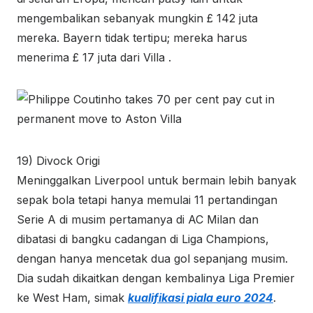
mengembalikan sebanyak mungkin £ 142 juta
mereka. Bayern tidak tertipu; mereka harus
menerima £ 17 juta dari Villa .
19) Divock Origi
Meninggalkan Liverpool untuk bermain lebih banyak
sepak bola tetapi hanya memulai 11 pertandingan
Serie A di musim pertamanya di AC Milan dan
dibatasi di bangku cadangan di Liga Champions,
dengan hanya mencetak dua gol sepanjang musim.
Dia sudah dikaitkan dengan kembalinya Liga Premier
ke West Ham, simak
kualifikasi piala euro 2024
.