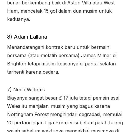
benar berkembang baik di Aston Villa atau West
Ham, mencetak 15 gol dalam dua musim untuk
keduanya.
8) Adam Lallana
Menandatangani kontrak baru untuk bermain
bersama (atau melatih bersama) James Milner di
Brighton tetapi musim ketiganya di pantai selatan
terhenti karena cedera.
7) Neco Williams
Biayanya sangat besar £ 17 juta tetapi pemain asal
Wales itu menjalani musim yang bagus karena
Nottingham Forest menghindari degradasi, memulai
20 pertandingan Liga Premier sebelum patah tulang
wajah sebelum waktunya mengakhiri musimnya di