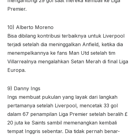
mengantongi 29 gol saat mereka kembali ke Liga
Premier.
10) Alberto Moreno
Bisa dibilang kontribusi terbaiknya untuk Liverpool
terjadi setelah dia meninggalkan Anfield, ketika dia
menempelkannya ke fans Man Utd setelah tim
Villarrealnya mengalahkan Setan Merah di final Liga
Europa.
9) Danny Ings
Ings membuat pukulan yang layak dari langkah
pertamanya setelah Liverpool, mencetak 33 gol
dalam 67 penampilan Liga Premier setelah beralih £
20 juta ke Saints sambil memenangkan kembali
tempat Inggris sebentar. Dia tidak pernah benar-