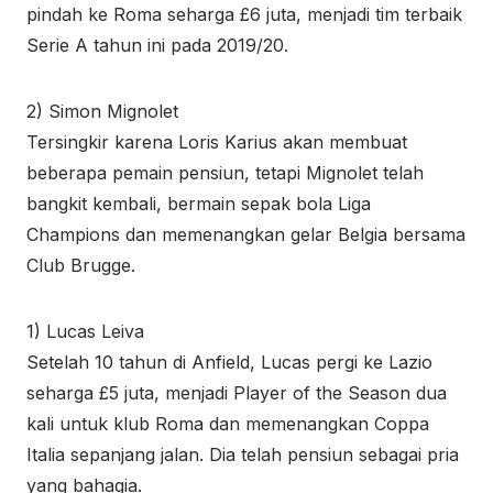
pindah ke Roma seharga £6 juta, menjadi tim terbaik
Serie A tahun ini pada 2019/20.
2) Simon Mignolet
Tersingkir karena Loris Karius akan membuat
beberapa pemain pensiun, tetapi Mignolet telah
bangkit kembali, bermain sepak bola Liga
Champions dan memenangkan gelar Belgia bersama
Club Brugge.
1) Lucas Leiva
Setelah 10 tahun di Anfield, Lucas pergi ke Lazio
seharga £5 juta, menjadi Player of the Season dua
kali untuk klub Roma dan memenangkan Coppa
Italia sepanjang jalan. Dia telah pensiun sebagai pria
yang bahagia.