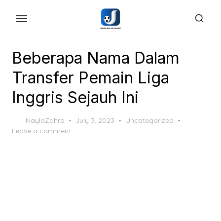
Skip
to
the
content
Beberapa Nama Dalam
Transfer Pemain Liga
Inggris Sejauh Ini
Posted
NaylaZahra
July 3, 2023
Uncategorized
on
Leave a comment