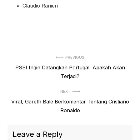
Claudio Ranieri
Post
PREVIOUS
Previous
PSSI Ingin Datangkan Portugal, Apakah Akan
navigation
post:
Terjadi?
NEXT
Next
Viral, Gareth Bale Berkomentar Tentang Cristiano
post:
Ronaldo
Leave a Reply