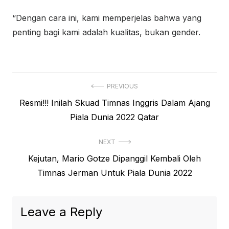
“Dengan cara ini, kami memperjelas bahwa yang
penting bagi kami adalah kualitas, bukan gender.
Post
PREVIOUS
Previous
Resmi!!! Inilah Skuad Timnas Inggris Dalam Ajang
navigation
post:
Piala Dunia 2022 Qatar
NEXT
Next
Kejutan, Mario Gotze Dipanggil Kembali Oleh
post:
Timnas Jerman Untuk Piala Dunia 2022
Leave a Reply