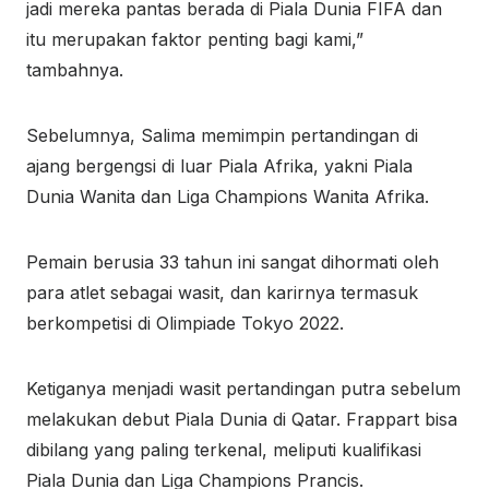
jadi mereka pantas berada di Piala Dunia FIFA dan
itu merupakan faktor penting bagi kami,”
tambahnya.
Sebelumnya, Salima memimpin pertandingan di
ajang bergengsi di luar Piala Afrika, yakni Piala
Dunia Wanita dan Liga Champions Wanita Afrika.
Pemain berusia 33 tahun ini sangat dihormati oleh
para atlet sebagai wasit, dan karirnya termasuk
berkompetisi di Olimpiade Tokyo 2022.
Ketiganya menjadi wasit pertandingan putra sebelum
melakukan debut Piala Dunia di Qatar. Frappart bisa
dibilang yang paling terkenal, meliputi kualifikasi
Piala Dunia dan Liga Champions Prancis.