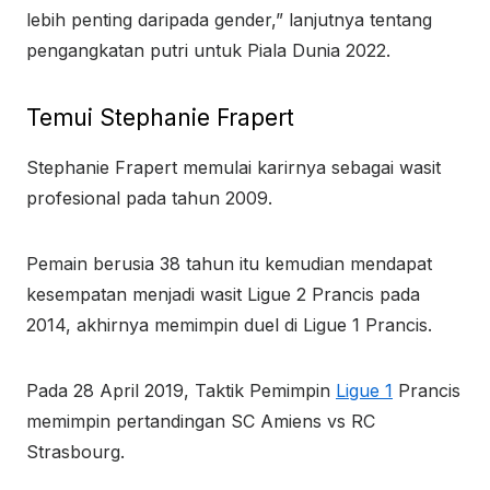
lebih penting daripada gender,” lanjutnya tentang
pengangkatan putri untuk Piala Dunia 2022.
Temui Stephanie Frapert
Stephanie Frapert memulai karirnya sebagai wasit
profesional pada tahun 2009.
Pemain berusia 38 tahun itu kemudian mendapat
kesempatan menjadi wasit Ligue 2 Prancis pada
2014, akhirnya memimpin duel di Ligue 1 Prancis.
Pada 28 April 2019, Taktik Pemimpin
Ligue 1
Prancis
memimpin pertandingan SC Amiens vs RC
Strasbourg.