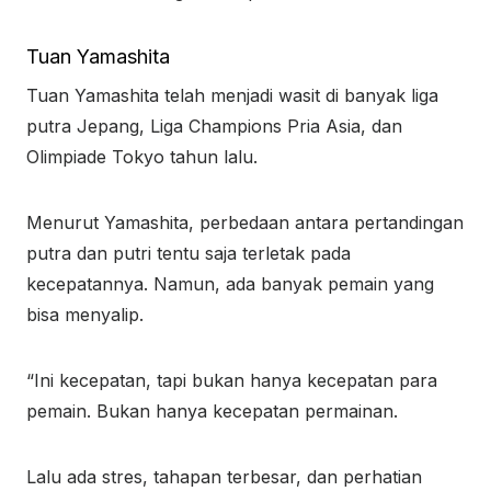
Tuan Yamashita
Tuan Yamashita telah menjadi wasit di banyak liga
putra Jepang, Liga Champions Pria Asia, dan
Olimpiade Tokyo tahun lalu.
Menurut Yamashita, perbedaan antara pertandingan
putra dan putri tentu saja terletak pada
kecepatannya. Namun, ada banyak pemain yang
bisa menyalip.
“Ini kecepatan, tapi bukan hanya kecepatan para
pemain. Bukan hanya kecepatan permainan.
Lalu ada stres, tahapan terbesar, dan perhatian