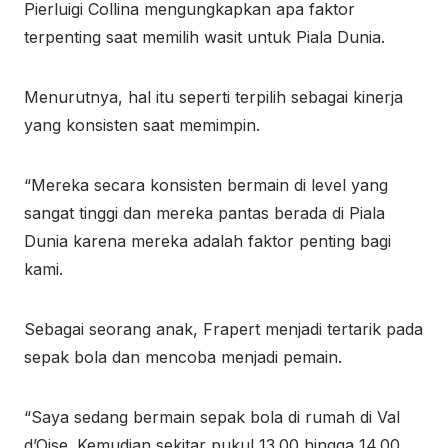
Pierluigi Collina mengungkapkan apa faktor
terpenting saat memilih wasit untuk Piala Dunia.
Menurutnya, hal itu seperti terpilih sebagai kinerja
yang konsisten saat memimpin.
“Mereka secara konsisten bermain di level yang
sangat tinggi dan mereka pantas berada di Piala
Dunia karena mereka adalah faktor penting bagi
kami.
Sebagai seorang anak, Frapert menjadi tertarik pada
sepak bola dan mencoba menjadi pemain.
“Saya sedang bermain sepak bola di rumah di Val
d’Oise. Kemudian sekitar pukul 13.00 hingga 14.00