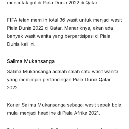
mencetak gol di Piala Dunia 2022 di Qatar.
FIFA telah memilih total 36 wasit untuk menjadi wasit
Piala Dunia 2022 di Qatar. Menariknya, akan ada
banyak wasit wanita yang berpartisipasi di Piala
Dunia kali ini.
Salima Mukansanga
Salima Mukansanga adalah salah satu wasit wanita
yang memimpin pertandingan Piala Dunia Qatar
2022.
Karier Salima Mukansanga sebagai wasit sepak bola
mulai menjadi headline di Piala Afrika 2021.