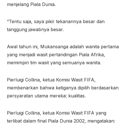
menjelang Piala Dunia.
“Tentu saja, saya pikir tekanannya besar dan
tanggung jawabnya besar.
Awal tahun ini, Mukansanga adalah wanita pertama
yang menjadi wasit pertandingan Piala Afrika,
memimpin tim wasit yang semuanya wanita.
Pierluigi Collina, ketua Komisi Wasit FIFA,
membenarkan bahwa ketiganya dipilih berdasarkan
persyaratan utama mereka: kualitas.
Pierluigi Collina, ketua Komisi Wasit FIFA yang
terlibat dalam final Piala Dunia 2002, mengatakan: