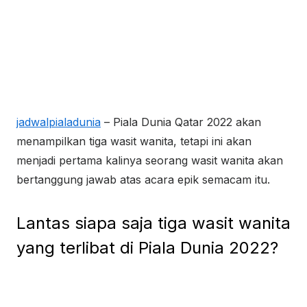
jadwalpialadunia
– Piala Dunia Qatar 2022 akan
menampilkan tiga wasit wanita, tetapi ini akan
menjadi pertama kalinya seorang wasit wanita akan
bertanggung jawab atas acara epik semacam itu.
Lantas siapa saja tiga wasit wanita
yang terlibat di Piala Dunia 2022?