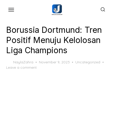
Skip
to
the
content
Borussia Dortmund: Tren
Positif Menuju Kelolosan
Liga Champions
Posted
NaylaZahra
November 9, 2023
Uncategorized
on
Leave a comment