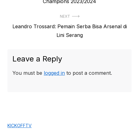
post:
Champions 2023/2024
NEXT
Next
Leandro Trossard: Pemain Serba Bisa Arsenal di
post:
Lini Serang
Leave a Reply
You must be
logged in
to post a comment.
KICKOFFTV