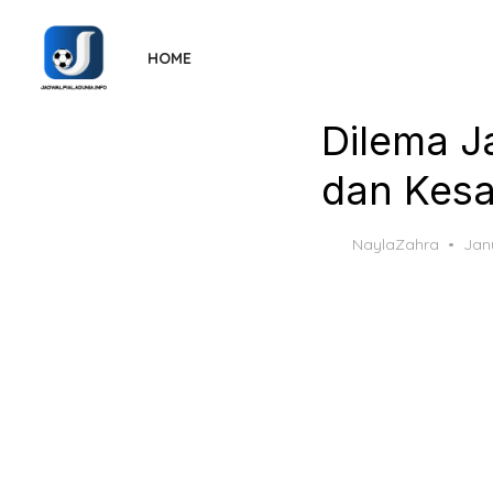
Skip
to
HOME
the
content
Dilema J
dan Kesa
Pos
NaylaZahra
Jan
on