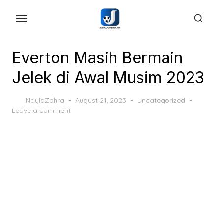
Skip
to
the
content
Everton Masih Bermain
Jelek di Awal Musim 2023
Posted
NaylaZahra
August 21, 2023
Uncategorized
on
Leave a comment