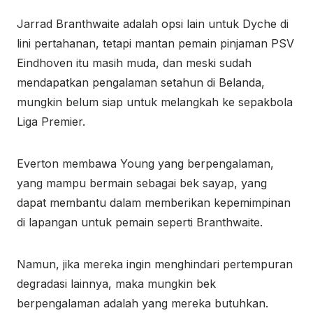
Jarrad Branthwaite adalah opsi lain untuk Dyche di
lini pertahanan, tetapi mantan pemain pinjaman PSV
Eindhoven itu masih muda, dan meski sudah
mendapatkan pengalaman setahun di Belanda,
mungkin belum siap untuk melangkah ke sepakbola
Liga Premier.
Everton membawa Young yang berpengalaman,
yang mampu bermain sebagai bek sayap, yang
dapat membantu dalam memberikan kepemimpinan
di lapangan untuk pemain seperti Branthwaite.
Namun, jika mereka ingin menghindari pertempuran
degradasi lainnya, maka mungkin bek
berpengalaman adalah yang mereka butuhkan.