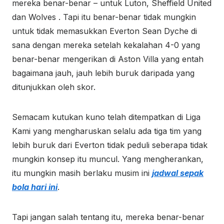
mereka benar-benar – untuk Luton, Sheffield United
dan Wolves . Tapi itu benar-benar tidak mungkin
untuk tidak memasukkan Everton Sean Dyche di
sana dengan mereka setelah kekalahan 4-0 yang
benar-benar mengerikan di Aston Villa yang entah
bagaimana jauh, jauh lebih buruk daripada yang
ditunjukkan oleh skor.
Semacam kutukan kuno telah ditempatkan di Liga
Kami yang mengharuskan selalu ada tiga tim yang
lebih buruk dari Everton tidak peduli seberapa tidak
mungkin konsep itu muncul. Yang mengherankan,
itu mungkin masih berlaku musim ini
jadwal sepak
bola hari ini
.
Tapi jangan salah tentang itu, mereka benar-benar