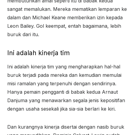
membutuhkan amal seperti itu di babak kedua
sangat memalukan. Mereka mematikan lemparan ke
dalam dan Michael Keane memberikan izin kepada
Leon Bailey. Gol keempat, entah bagaimana, lebih
buruk dari itu.
Ini adalah kinerja tim
Ini adalah kinerja tim yang mengharapkan hal-hal
buruk terjadi pada mereka dan kemudian memulai
misi ramalan yang terpenuhi dengan sendirinya.
Hanya pemain pengganti di babak kedua Arnaut
Danjuma yang menawarkan segala jenis kepositifan
dengan usaha sesekali jika sia-sia berlari ke kiri.
Dan kurangnya kinerja disertai dengan nasib buruk