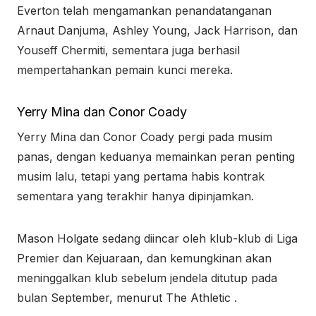
Everton telah mengamankan penandatanganan
Arnaut Danjuma, Ashley Young, Jack Harrison, dan
Youseff Chermiti, sementara juga berhasil
mempertahankan pemain kunci mereka.
Yerry Mina dan Conor Coady
Yerry Mina dan Conor Coady pergi pada musim
panas, dengan keduanya memainkan peran penting
musim lalu, tetapi yang pertama habis kontrak
sementara yang terakhir hanya dipinjamkan.
Mason Holgate sedang diincar oleh klub-klub di Liga
Premier dan Kejuaraan, dan kemungkinan akan
meninggalkan klub sebelum jendela ditutup pada
bulan September, menurut The Athletic .