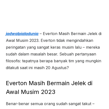
jadwalpialadunia
– Everton Masih Bermain Jelek di
Awal Musim 2023. Everton tidak mengindahkan
peringatan yang sangat keras musim lalu – mereka
sudah dalam masalah besar. Sebuah pertanyaan
filosofis: tepatnya berapa banyak tim yang mungkin
ditakuti saat ini masih 20 Agustus?
Everton Masih Bermain Jelek di
Awal Musim 2023
Benar-benar semua orang sudah sangat takut –