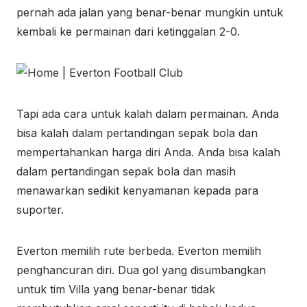
pernah ada jalan yang benar-benar mungkin untuk
kembali ke permainan dari ketinggalan 2-0.
Tapi ada cara untuk kalah dalam permainan. Anda
bisa kalah dalam pertandingan sepak bola dan
mempertahankan harga diri Anda. Anda bisa kalah
dalam pertandingan sepak bola dan masih
menawarkan sedikit kenyamanan kepada para
suporter.
Everton memilih rute berbeda. Everton memilih
penghancuran diri. Dua gol yang disumbangkan
untuk tim Villa yang benar-benar tidak