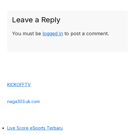
Leave a Reply
You must be
logged in
to post a comment.
KICKOFFTV
naga303.uk.com
Live Score eSports Terbaru