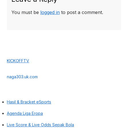
You must be
logged in
to post a comment.
KICKOFFTV
naga303.uk.com
Hasil & Bracket eSports
Agenda Liga Eropa
Live Score & Live Odds Sepak Bola