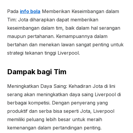
Pada
info bola
Memberikan Keseimbangan dalam
Tim: Jota diharapkan dapat memberikan
keseimbangan dalam tim, baik dalam hal serangan
maupun pertahanan. Kemampuannya dalam
bertahan dan menekan lawan sangat penting untuk
strategi tekanan tinggi Liverpool.
Dampak bagi Tim
Meningkatkan Daya Saing: Kehadiran Jota di lini
serang akan meningkatkan daya saing Liverpool di
berbagai kompetisi. Dengan penyerang yang
produktif dan serba bisa seperti Jota, Liverpool
memiliki peluang lebih besar untuk meraih
kemenangan dalam pertandingan penting.