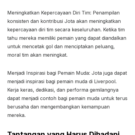
Meningkatkan Kepercayaan Diri Tim: Penampilan
konsisten dan kontribusi Jota akan meningkatkan
kepercayaan diri tim secara keseluruhan. Ketika tim
tahu mereka memiliki pemain yang dapat diandalkan
untuk mencetak gol dan menciptakan peluang,
moral tim akan meningkat.
Menjadi Inspirasi bagi Pemain Muda: Jota juga dapat
menjadi inspirasi bagi pemain muda di Liverpool.
Kerja keras, dedikasi, dan performa gemilangnya
dapat menjadi contoh bagi pemain muda untuk terus
berusaha dan mengembangkan kemampuan
mereka.
Tantangan yang Harus Dihadapi