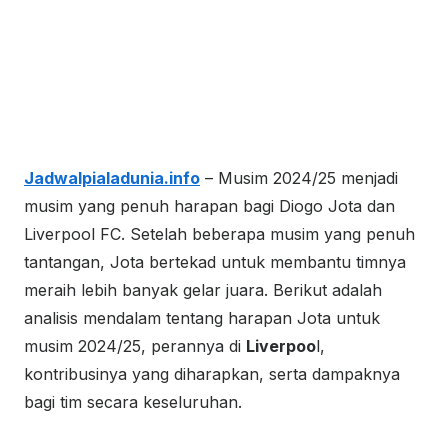
Jadwalpialadunia.info
– Musim 2024/25 menjadi
musim yang penuh harapan bagi Diogo Jota dan
Liverpool FC. Setelah beberapa musim yang penuh
tantangan, Jota bertekad untuk membantu timnya
meraih lebih banyak gelar juara. Berikut adalah
analisis mendalam tentang harapan Jota untuk
musim 2024/25, perannya di
Liverpoo
l,
kontribusinya yang diharapkan, serta dampaknya
bagi tim secara keseluruhan.