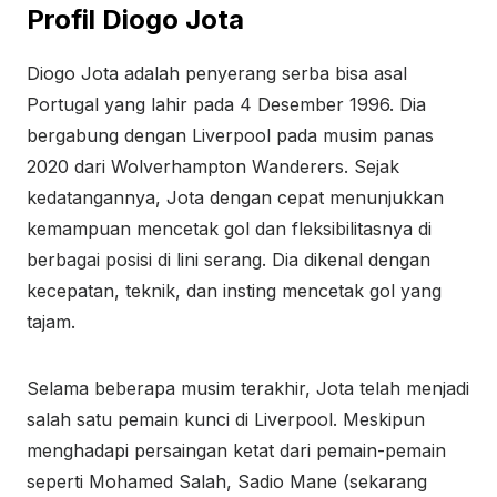
Profil Diogo Jota
Diogo Jota adalah penyerang serba bisa asal
Portugal yang lahir pada 4 Desember 1996. Dia
bergabung dengan Liverpool pada musim panas
2020 dari Wolverhampton Wanderers. Sejak
kedatangannya, Jota dengan cepat menunjukkan
kemampuan mencetak gol dan fleksibilitasnya di
berbagai posisi di lini serang. Dia dikenal dengan
kecepatan, teknik, dan insting mencetak gol yang
tajam.
Selama beberapa musim terakhir, Jota telah menjadi
salah satu pemain kunci di Liverpool. Meskipun
menghadapi persaingan ketat dari pemain-pemain
seperti Mohamed Salah, Sadio Mane (sekarang