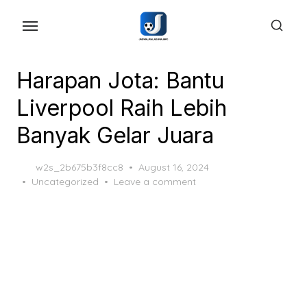
Skip
to
the
content
Harapan Jota: Bantu
Liverpool Raih Lebih
Banyak Gelar Juara
Posted
w2s_2b675b3f8cc8
August 16, 2024
on
Uncategorized
Leave a comment