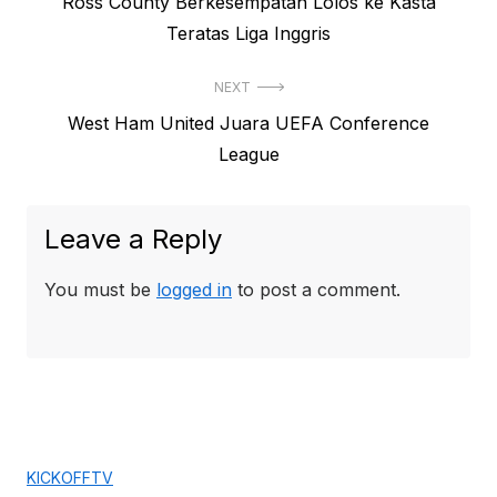
Previous
Ross County Berkesempatan Lolos ke Kasta
navigation
post:
Teratas Liga Inggris
NEXT
Next
West Ham United Juara UEFA Conference
post:
League
Leave a Reply
You must be
logged in
to post a comment.
KICKOFFTV