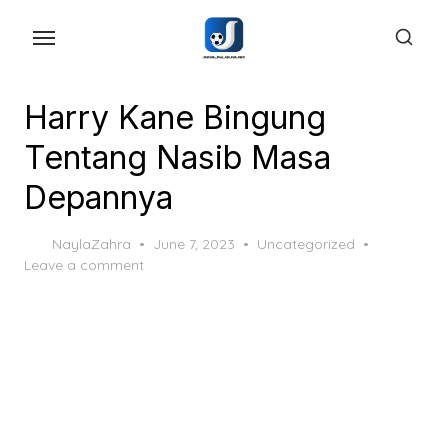
Skip
to
the
content
Harry Kane Bingung
Tentang Nasib Masa
Depannya
Posted
NaylaZahra
June 7, 2023
Uncategorized
on
Leave a comment