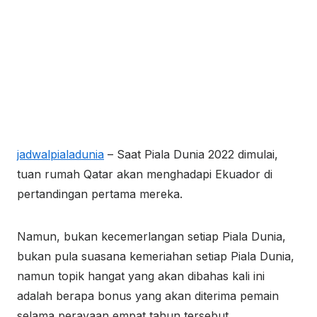
jadwalpialadunia
– Saat Piala Dunia 2022 dimulai,
tuan rumah Qatar akan menghadapi Ekuador di
pertandingan pertama mereka.
Namun, bukan kecemerlangan setiap Piala Dunia,
bukan pula suasana kemeriahan setiap Piala Dunia,
namun topik hangat yang akan dibahas kali ini
adalah berapa bonus yang akan diterima pemain
selama perayaan empat tahun tersebut.