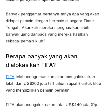
Banyak penggemar bertanya-tanya apa yang akan
didapat pemain dengan bermain di negara Timur
Tengah. Akankah mereka menghasilkan lebih
banyak uang daripada yang mereka hasilkan
sebagai pemain klub?
Berapa banyak yang akan
dialokasikan FIFA?
FIFA
telah mengumumkan akan mengalokasikan
lebih dari US$200 juta (3,1 triliun rupiah) untuk klub
yang mengizinkan pemain bermain.
FIFA akan mengalokasikan total US$440 juta (Rp