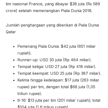
tim nasional Prancis, yang dibayar $38 juta (Rs 589
crore) setelah memenangkan Piala Dunia 2018.
Jumlah penghargaan yang diberikan di Piala Dunia
Qatar
Pemenang Piala Dunia: $42 juta (651 miliar
rupiah).
Runner-up: USD 30 juta (Rp 464 miliar).
Tempat ketiga: USD 27 juta (Rp 418 miliar).
Tempat keempat: USD 25 juta (Rp 387 miliar).
Kelima hingga kedelapan: $17 juta (263 miliar
rupee) per tim, dengan total $68 juta (1,05
triliun rupee).
9-16: $13 juta per tim (201 miliar rupiah); total
$104 juta (1,6 triliun rupiah)