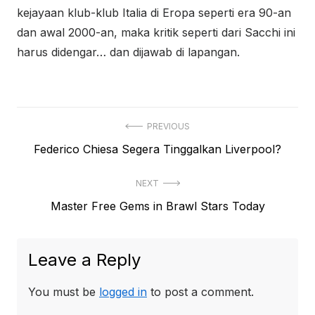
kejayaan klub-klub Italia di Eropa seperti era 90-an
dan awal 2000-an, maka kritik seperti dari Sacchi ini
harus didengar… dan dijawab di lapangan.
Post
PREVIOUS
Previous
Federico Chiesa Segera Tinggalkan Liverpool?
navigation
post:
NEXT
Next
Master Free Gems in Brawl Stars Today
post:
Leave a Reply
You must be
logged in
to post a comment.