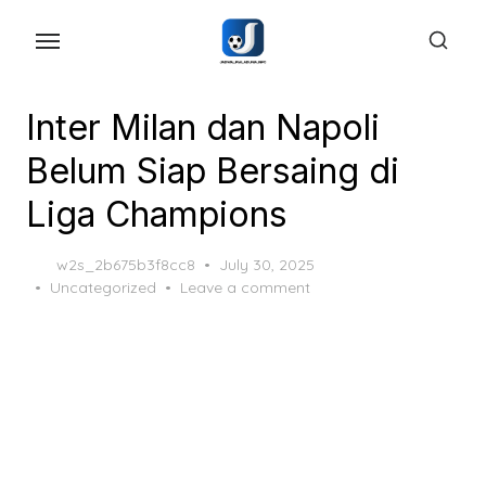
Skip
to
the
content
Inter Milan dan Napoli
Belum Siap Bersaing di
Liga Champions
Posted
w2s_2b675b3f8cc8
July 30, 2025
on
Uncategorized
Leave a comment