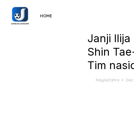
Skip
to
HOME
the
content
Janji Ili
Shin Tae
Tim nasi
Pos
NaylaZahra
Dec
on