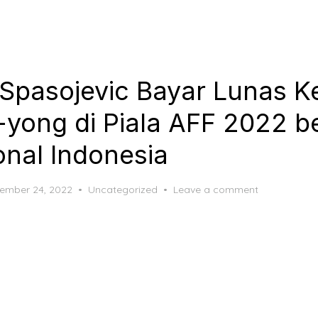
ja Spasojevic Bayar Lunas 
-yong di Piala AFF 2022 
onal Indonesia
ted
ember 24, 2022
Uncategorized
Leave a comment