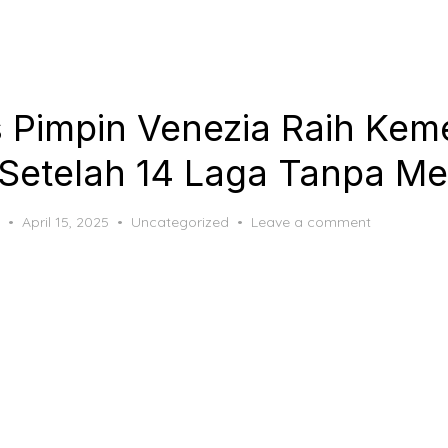
s Pimpin Venezia Raih Ke
Setelah 14 Laga Tanpa M
Posted
April 15, 2025
Uncategorized
Leave a comment
on