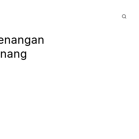
menangan
enang