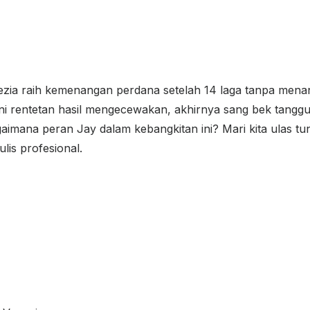
ezia raih kemenangan perdana setelah 14 laga tanpa men
alani rentetan hasil mengecewakan, akhirnya sang bek ta
imana peran Jay dalam kebangkitan ini? Mari kita ulas tuntas
lis profesional.