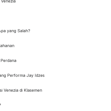
 Venezia
Apa yang Salah?
rtahanan
n Perdana
ang Performa Jay Idzes
i Venezia di Klasemen
?