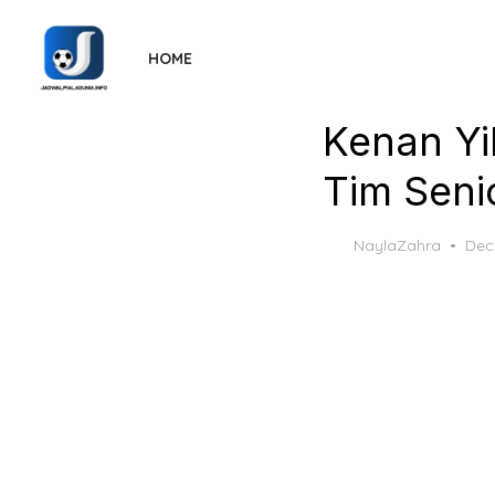
Skip
to
HOME
the
content
Kenan Yi
Tim Seni
Pos
NaylaZahra
Dec
on