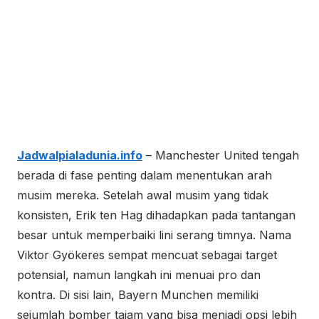
Jadwalpialadunia.info
– Manchester United tengah
berada di fase penting dalam menentukan arah
musim mereka. Setelah awal musim yang tidak
konsisten, Erik ten Hag dihadapkan pada tantangan
besar untuk memperbaiki lini serang timnya. Nama
Viktor Gyökeres sempat mencuat sebagai target
potensial, namun langkah ini menuai pro dan
kontra. Di sisi lain, Bayern Munchen memiliki
sejumlah bomber tajam yang bisa menjadi opsi lebih