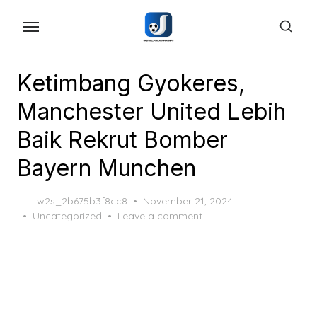
Skip
to
the
content
Ketimbang Gyokeres,
Manchester United Lebih
Baik Rekrut Bomber
Bayern Munchen
Posted
w2s_2b675b3f8cc8
November 21, 2024
on
Uncategorized
Leave a comment