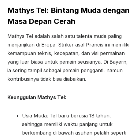
Mathys Tel: Bintang Muda dengan
Masa Depan Cerah
Mathys Tel adalah salah satu talenta muda paling
menjanjikan di Eropa. Striker asal Prancis ini memiliki
kemampuan teknis, kecepatan, dan visi permainan
yang luar biasa untuk pemain seusianya. Di Bayern,
ia sering tampil sebagai pemain pengganti, namun
kontribusinya tidak bisa diabaikan.
Keunggulan Mathys Tel:
Usia Muda: Tel baru berusia 18 tahun,
sehingga memiliki waktu panjang untuk
berkembang di bawah asuhan pelatih seperti