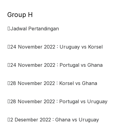
Group H
Jadwal Pertandingan
24 November 2022 : Uruguay vs Korsel
24 November 2022 : Portugal vs Ghana
28 November 2022 : Korsel vs Ghana
28 November 2022 : Portugal vs Uruguay
2 Desember 2022 : Ghana vs Uruguay