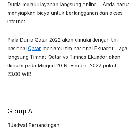
Dunia melalui layanan langsung online. , Anda harus
menyiapkan biaya untuk berlangganan dan akses
internet.
Piala Dunia Qatar 2022 akan dimulai dengan tim
nasional
Qatar
menjamu tim nasional Ekuador. Laga
langsung Timnas Qatar vs Timnas Ekuador akan
dimulai pada Minggu 20 November 2022 pukul
23.00 WIB.
Group A
Jadwal Pertandingan