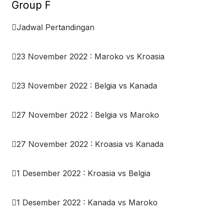
Group F
Jadwal Pertandingan
23 November 2022 : Maroko vs Kroasia
23 November 2022 : Belgia vs Kanada
27 November 2022 : Belgia vs Maroko
27 November 2022 : Kroasia vs Kanada
1 Desember 2022 : Kroasia vs Belgia
1 Desember 2022 : Kanada vs Maroko