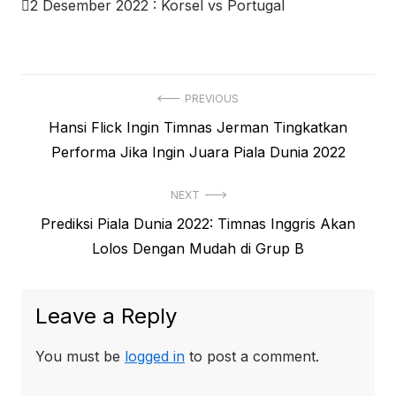
2 Desember 2022 : Korsel vs Portugal
Post
PREVIOUS
Previous
Hansi Flick Ingin Timnas Jerman Tingkatkan
navigation
post:
Performa Jika Ingin Juara Piala Dunia 2022
NEXT
Next
Prediksi Piala Dunia 2022: Timnas Inggris Akan
post:
Lolos Dengan Mudah di Grup B
Leave a Reply
You must be
logged in
to post a comment.