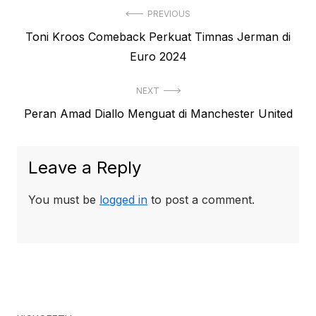
Post
PREVIOUS
Previous
Toni Kroos Comeback Perkuat Timnas Jerman di
navigation
post:
Euro 2024
NEXT
Next
Peran Amad Diallo Menguat di Manchester United
post:
Leave a Reply
You must be
logged in
to post a comment.