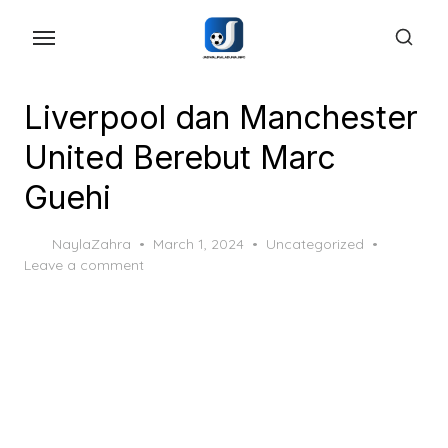
Skip
to
the
content
Liverpool dan Manchester
United Berebut Marc
Guehi
Posted
NaylaZahra
March 1, 2024
Uncategorized
on
Leave a comment