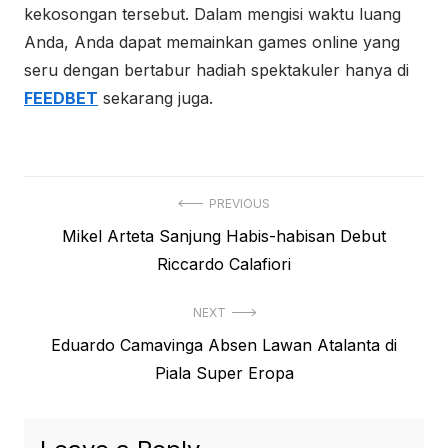
kekosongan tersebut. Dalam mengisi waktu luang
Anda, Anda dapat memainkan games online yang
seru dengan bertabur hadiah spektakuler hanya di
FEEDBET
sekarang juga.
Post
PREVIOUS
Previous
Mikel Arteta Sanjung Habis-habisan Debut
navigation
post:
Riccardo Calafiori
NEXT
Next
Eduardo Camavinga Absen Lawan Atalanta di
post:
Piala Super Eropa