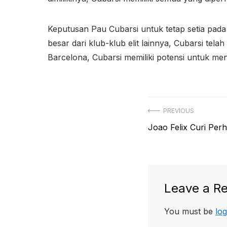
Keputusan Pau Cubarsi untuk tetap setia pad
besar dari klub-klub elit lainnya, Cubarsi te
Barcelona, Cubarsi memiliki potensi untuk me
Post
PREVIOUS
Previous
Joao Felix Curi Per
navigation
post:
Leave a Re
You must be
log