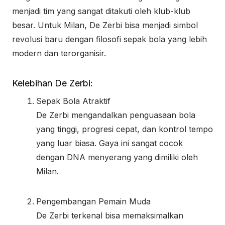
menjadi tim yang sangat ditakuti oleh klub-klub
besar. Untuk Milan, De Zerbi bisa menjadi simbol
revolusi baru dengan filosofi sepak bola yang lebih
modern dan terorganisir.
Kelebihan De Zerbi:
Sepak Bola Atraktif
De Zerbi mengandalkan penguasaan bola
yang tinggi, progresi cepat, dan kontrol tempo
yang luar biasa. Gaya ini sangat cocok
dengan DNA menyerang yang dimiliki oleh
Milan.
Pengembangan Pemain Muda
De Zerbi terkenal bisa memaksimalkan