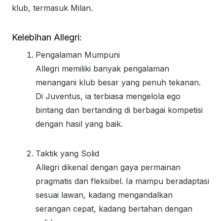
klub, termasuk Milan.
Kelebihan Allegri:
Pengalaman Mumpuni
Allegri memiliki banyak pengalaman
menangani klub besar yang penuh tekanan.
Di Juventus, ia terbiasa mengelola ego
bintang dan bertanding di berbagai kompetisi
dengan hasil yang baik.
Taktik yang Solid
Allegri dikenal dengan gaya permainan
pragmatis dan fleksibel. Ia mampu beradaptasi
sesuai lawan, kadang mengandalkan
serangan cepat, kadang bertahan dengan