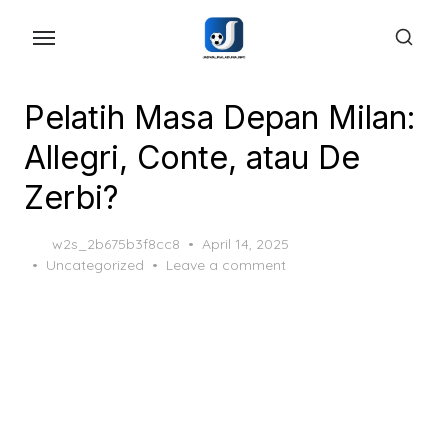
Skip
to
the
content
Pelatih Masa Depan Milan:
Allegri, Conte, atau De
Zerbi?
Posted
w2s_2b675b3f8cc8
April 14, 2025
on
Uncategorized
Leave a comment