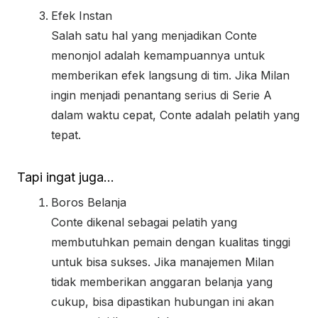
Efek Instan
Salah satu hal yang menjadikan Conte
menonjol adalah kemampuannya untuk
memberikan efek langsung di tim. Jika Milan
ingin menjadi penantang serius di Serie A
dalam waktu cepat, Conte adalah pelatih yang
tepat.
Tapi ingat juga…
Boros Belanja
Conte dikenal sebagai pelatih yang
membutuhkan pemain dengan kualitas tinggi
untuk bisa sukses. Jika manajemen Milan
tidak memberikan anggaran belanja yang
cukup, bisa dipastikan hubungan ini akan