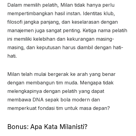
Dalam memilih pelatih, Milan tidak hanya perlu
mempertimbangkan hasil instan. Identitas klub,
filosofi jangka panjang, dan keselarasan dengan
manajemen juga sangat penting. Ketiga nama pelatih
ini memiliki kelebihan dan kekurangan masing-
masing, dan keputusan harus diambil dengan hati-
hati.
Milan telah mulai bergerak ke arah yang benar
dengan membangun tim muda. Mengapa tidak
melengkapinya dengan pelatih yang dapat
membawa DNA sepak bola modern dan
memperkuat fondasi tim untuk masa depan?
Bonus: Apa Kata Milanisti?