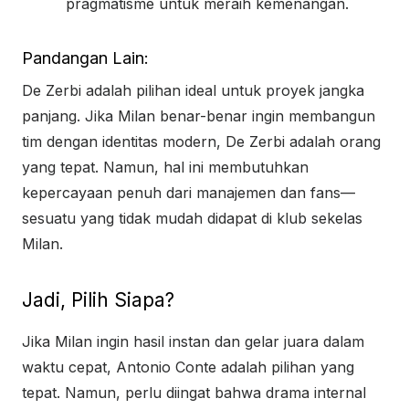
pragmatisme untuk meraih kemenangan.
Pandangan Lain:
De Zerbi adalah pilihan ideal untuk proyek jangka
panjang. Jika Milan benar-benar ingin membangun
tim dengan identitas modern, De Zerbi adalah orang
yang tepat. Namun, hal ini membutuhkan
kepercayaan penuh dari manajemen dan fans—
sesuatu yang tidak mudah didapat di klub sekelas
Milan.
Jadi, Pilih Siapa?
Jika Milan ingin hasil instan dan gelar juara dalam
waktu cepat, Antonio Conte adalah pilihan yang
tepat. Namun, perlu diingat bahwa drama internal