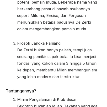
potensi pemain muda. Beberapa nama yang
berkembang pesat di bawah asuhannya
seperti Mitoma, Enciso, dan Ferguson
menunjukkan betapa bagusnya De Zerbi
dalam mengembangkan pemain muda.
Filosofi Jangka Panjang
De Zerbi bukan hanya pelatih, tetapi juga
seorang pemikir sepak bola. Ia bisa menjadi
fondasi yang kokoh dalam 3 hingga 5 tahun
ke depan, membantu Milan membangun tim
yang lebih modern dan terstruktur.
Tantangannya?
Minim Pengalaman di Klub Besar
Brighton bukanlah Milan. Tekanan yang ada