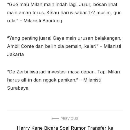
“Gue mau Milan main indah lagi. Jujur, bosan lihat
main aman terus. Kalau harus sabar 1-2 musim, gue
rela.” – Milanisti Bandung
“Yang penting juara! Gaya main urusan belakangan.
Ambil Conte dan beliin dia pemain, kelar!” – Milanisti
Jakarta
“De Zerbi bisa jadi investasi masa depan. Tapi Milan
harus all-in dan nggak panikan.” – Milanisti
Surabaya
Post
PREVIOUS
Previous
Harry Kane Bicara Soal Rumor Transfer ke