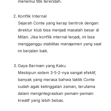
menemui titik terendah.
Konflik Internal
Sejarah Conte yang kerap bentrok dengan
direktur klub bisa menjadi masalah besar di
Milan. Jika konflik internal terjadi, ini bisa
mengganggu stabilitas manajemen yang saat
ini berjalan baik.
Gaya Bermain yang Kaku
Meskipun sistem 3-5-2-nya sangat efektif,
banyak yang merasa bahwa taktik Conte
sudah agak ketinggalan zaman, terutama
dalam mengintegrasikan pemain-pemain
kreatif yang lebih bebas.