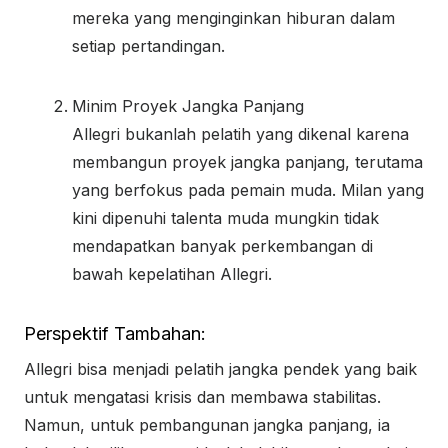
mereka yang menginginkan hiburan dalam
setiap pertandingan.
Minim Proyek Jangka Panjang
Allegri bukanlah pelatih yang dikenal karena
membangun proyek jangka panjang, terutama
yang berfokus pada pemain muda. Milan yang
kini dipenuhi talenta muda mungkin tidak
mendapatkan banyak perkembangan di
bawah kepelatihan Allegri.
Perspektif Tambahan:
Allegri bisa menjadi pelatih jangka pendek yang baik
untuk mengatasi krisis dan membawa stabilitas.
Namun, untuk pembangunan jangka panjang, ia