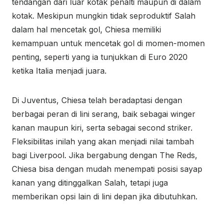
tendangan dari luar kotak penalti maupun di dalam
kotak. Meskipun mungkin tidak seproduktif Salah
dalam hal mencetak gol, Chiesa memiliki
kemampuan untuk mencetak gol di momen-momen
penting, seperti yang ia tunjukkan di Euro 2020
ketika Italia menjadi juara.
Di Juventus, Chiesa telah beradaptasi dengan
berbagai peran di lini serang, baik sebagai winger
kanan maupun kiri, serta sebagai second striker.
Fleksibilitas inilah yang akan menjadi nilai tambah
bagi Liverpool. Jika bergabung dengan The Reds,
Chiesa bisa dengan mudah menempati posisi sayap
kanan yang ditinggalkan Salah, tetapi juga
memberikan opsi lain di lini depan jika dibutuhkan.