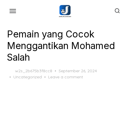
Skip
to
the
content
Pemain yang Cocok
Menggantikan Mohamed
Salah
Posted
w2s_2b675b3f8cc8
September 26, 2024
on
Uncategorized
Leave a comment