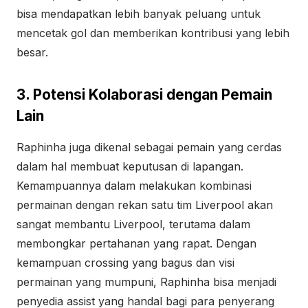
bisa mendapatkan lebih banyak peluang untuk
mencetak gol dan memberikan kontribusi yang lebih
besar.
3. Potensi Kolaborasi dengan Pemain
Lain
Raphinha juga dikenal sebagai pemain yang cerdas
dalam hal membuat keputusan di lapangan.
Kemampuannya dalam melakukan kombinasi
permainan dengan rekan satu tim Liverpool akan
sangat membantu Liverpool, terutama dalam
membongkar pertahanan yang rapat. Dengan
kemampuan crossing yang bagus dan visi
permainan yang mumpuni, Raphinha bisa menjadi
penyedia assist yang handal bagi para penyerang