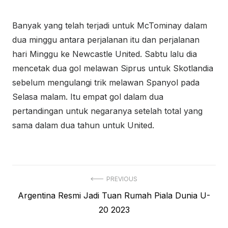
Banyak yang telah terjadi untuk McTominay dalam
dua minggu antara perjalanan itu dan perjalanan
hari Minggu ke Newcastle United. Sabtu lalu dia
mencetak dua gol melawan Siprus untuk Skotlandia
sebelum mengulangi trik melawan Spanyol pada
Selasa malam. Itu empat gol dalam dua
pertandingan untuk negaranya setelah total yang
sama dalam dua tahun untuk United.
Post
PREVIOUS
Previous
Argentina Resmi Jadi Tuan Rumah Piala Dunia U-
navigation
post:
20 2023