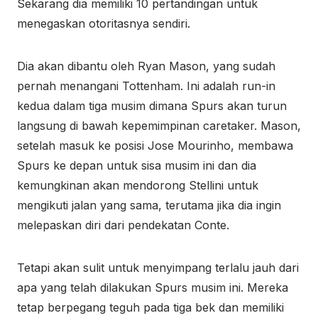
Sekarang dia memiliki 10 pertandingan untuk
menegaskan otoritasnya sendiri.
Dia akan dibantu oleh Ryan Mason, yang sudah
pernah menangani Tottenham. Ini adalah run-in
kedua dalam tiga musim dimana Spurs akan turun
langsung di bawah kepemimpinan caretaker. Mason,
setelah masuk ke posisi Jose Mourinho, membawa
Spurs ke depan untuk sisa musim ini dan dia
kemungkinan akan mendorong Stellini untuk
mengikuti jalan yang sama, terutama jika dia ingin
melepaskan diri dari pendekatan Conte.
Tetapi akan sulit untuk menyimpang terlalu jauh dari
apa yang telah dilakukan Spurs musim ini. Mereka
tetap berpegang teguh pada tiga bek dan memiliki