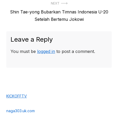
NEXT
Next
Shin Tae-yong Bubarkan Timnas Indonesia U-20
post:
Setelah Bertemu Jokowi
Leave a Reply
You must be
logged in
to post a comment.
KICKOFFTV
naga303.uk.com