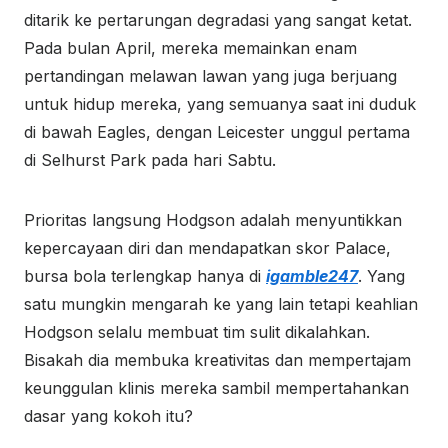
ditarik ke pertarungan degradasi yang sangat ketat.
Pada bulan April, mereka memainkan enam
pertandingan melawan lawan yang juga berjuang
untuk hidup mereka, yang semuanya saat ini duduk
di bawah Eagles, dengan Leicester unggul pertama
di Selhurst Park pada hari Sabtu.
Prioritas langsung Hodgson adalah menyuntikkan
kepercayaan diri dan mendapatkan skor Palace,
bursa bola terlengkap hanya di
igamble247
. Yang
satu mungkin mengarah ke yang lain tetapi keahlian
Hodgson selalu membuat tim sulit dikalahkan.
Bisakah dia membuka kreativitas dan mempertajam
keunggulan klinis mereka sambil mempertahankan
dasar yang kokoh itu?