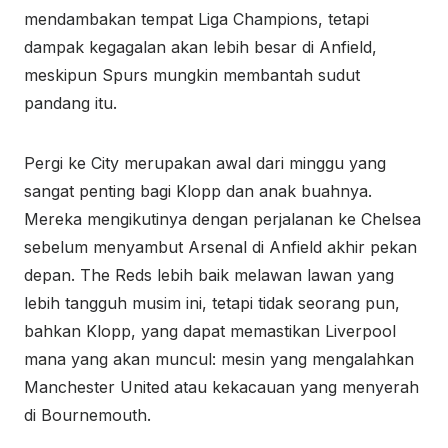
mendambakan tempat Liga Champions, tetapi
dampak kegagalan akan lebih besar di Anfield,
meskipun Spurs mungkin membantah sudut
pandang itu.
Pergi ke City merupakan awal dari minggu yang
sangat penting bagi Klopp dan anak buahnya.
Mereka mengikutinya dengan perjalanan ke Chelsea
sebelum menyambut Arsenal di Anfield akhir pekan
depan. The Reds lebih baik melawan lawan yang
lebih tangguh musim ini, tetapi tidak seorang pun,
bahkan Klopp, yang dapat memastikan Liverpool
mana yang akan muncul: mesin yang mengalahkan
Manchester United atau kekacauan yang menyerah
di Bournemouth.