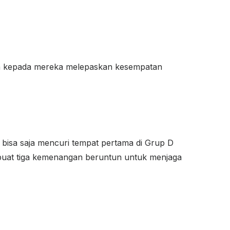
ebih kepada mereka melepaskan kesempatan
a bisa saja mencuri tempat pertama di Grup D
mbuat tiga kemenangan beruntun untuk menjaga