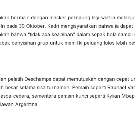
kan bermain dengan masker pelindung lagi saat ia melanjut
 pada 30 Oktober. Kadri mengisyaratkan bahwa ia dapat 
ahkan bahwa “tidak ada keajaiban” dalam sepak bola samb
ak penyisihan grup untuk memiliki peluang lolos lebih be
dan pelatih Deschamps dapat memutuskan dengan cepat u
ebih besar selama sisa turnamen. Pemain seperti Raphael 
 pasca-cedera, sementara pemain kunci seperti Kylian Mb
lawan Argentina.