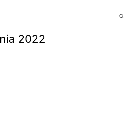
unia 2022