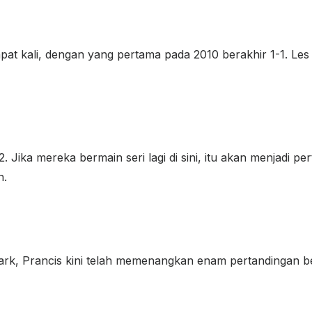
at kali, dengan yang pertama pada 2010 berakhir 1-1. Les
. Jika mereka bermain seri lagi di sini, itu akan menjadi 
n.
k, Prancis kini telah memenangkan enam pertandingan be