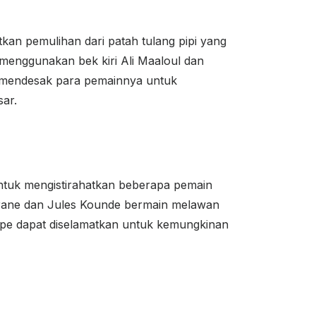
kan pemulihan dari patah tulang pipi yang
menggunakan bek kiri Ali Maaloul dan
il mendesak para pemainnya untuk
sar.
ntuk mengistirahatkan beberapa pemain
Varane dan Jules Kounde bermain melawan
appe dapat diselamatkan untuk kemungkinan