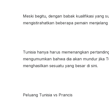
Meski begitu, dengan babak kualifikasi yang 
mengistirahatkan beberapa pemain menjelang 
Tunisia hanya harus memenangkan pertandingan
mengumumkan bahwa dia akan mundur jika Tuni
menghasilkan sesuatu yang besar di sini.
Peluang Tunisia vs Prancis