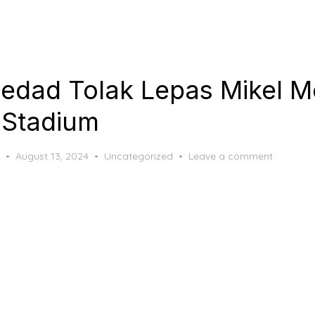
iedad Tolak Lepas Mikel M
 Stadium
Posted
August 13, 2024
Uncategorized
Leave a comment
on