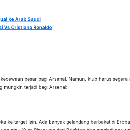
jual ke Arab Saudi
si Vs Cristiano Ronaldo
ekecewaan besar bagi Arsenal. Namun, klub harus segera m
mungkin terjadi bagi Arsenal:
a ke target lain. Ada banyak gelandang berbakat di Erop
on atau Yves Bissouma dari Brighton bisa menjadi opsi ya