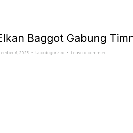
 Elkan Baggot Gabung Tim
ted
tember 6, 2023
Uncategorized
Leave a comment