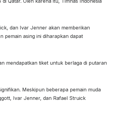
 di Qatar. Oleh karena itu, Timnas Indonesia
uick, dan Ivar Jenner akan memberikan
an pemain asing ini diharapkan dapat
an mendapatkan tiket untuk berlaga di putaran
signifikan. Meskipun beberapa pemain muda
ott, Ivar Jenner, dan Rafael Struick