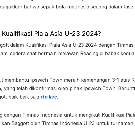
 menunjukkan bahwa sepak bola Indonesia sedang dalam fas
 Kualifikasi Piala Asia U-23 2024?
ott dalam Kualifikasi Piala Asia U-23 2024 dengan Timnas 
lami cedera saat bermain melawan Reading di babak kedua 
urut membantu Ipswich Town meraih kemenangan 3-1 atas R
, yang telah dikonfirmasi oleh pihak Ipswich Town. Berunt
ott baik-baik saja
rtp live
.
dengan Timnas Indonesia untuk mengikuti Kualifikasi Pial
lkan Baggott oleh Timnas Indonesia U-23 untuk turnamen t