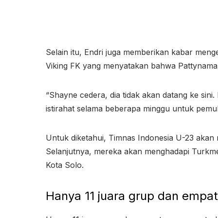
Selain itu, Endri juga memberikan kabar menge
Viking FK yang menyatakan bahwa Pattynama
“Shayne cedera, dia tidak akan datang ke sin
istirahat selama beberapa minggu untuk pemul
Untuk diketahui, Timnas Indonesia U-23 aka
Selanjutnya, mereka akan menghadapi Turkme
Kota Solo.
Hanya 11 juara grup dan empat