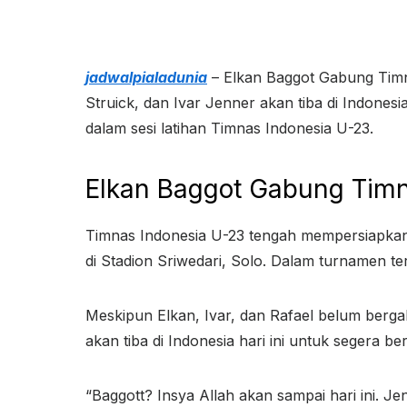
jadwalpialadunia
– Elkan Baggot Gabung Timn
Struick, dan Ivar Jenner akan tiba di Indonesi
dalam sesi latihan Timnas Indonesia U-23.
Elkan Baggot Gabung Tim
Timnas Indonesia U-23 tengah mempersiapkan d
di Stadion Sriwedari, Solo. Dalam turnamen 
Meskipun Elkan, Ivar, dan Rafael belum berga
akan tiba di Indonesia hari ini untuk segera b
“Baggott? Insya Allah akan sampai hari ini. Je