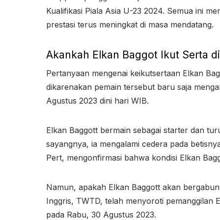
Kualifikasi Piala Asia U-23 2024. Semua ini
prestasi terus meningkat di masa mendatang.
Akankah Elkan Baggot Ikut Serta di
Pertanyaan mengenai keikutsertaan Elkan Bagg
dikarenakan pemain tersebut baru saja menga
Agustus 2023 dini hari WIB.
Elkan Baggott bermain sebagai starter dan t
sayangnya, ia mengalami cedera pada betisnya
Pert, mengonfirmasi bahwa kondisi Elkan Bagg
Namun, apakah Elkan Baggott akan bergabung 
Inggris, TWTD, telah menyoroti pemanggilan E
pada Rabu, 30 Agustus 2023.