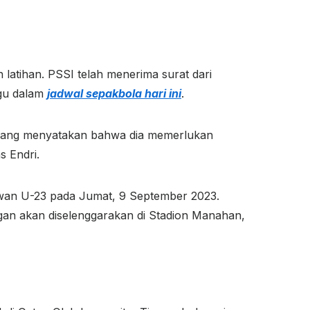
latihan. PSSI telah menerima surat dari
ggu dalam
jadwal sepakbola hari ini
.
ya yang menyatakan bahwa dia memerlukan
s Endri.
iwan U-23 pada Jumat, 9 September 2023.
an akan diselenggarakan di Stadion Manahan,