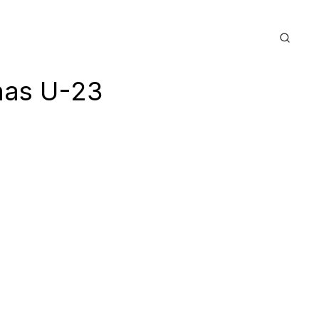
nas U-23