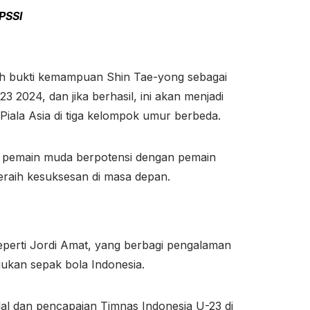
PSSI
alah bukti kemampuan Shin Tae-yong sebagai
3 2024, dan jika berhasil, ini akan menjadi
iala Asia di tiga kelompok umur berbeda.
 pemain muda berpotensi dengan pemain
eraih kesuksesan di masa depan.
seperti Jordi Amat, yang berbagi pengalaman
ukan sepak bola Indonesia.
al dan pencapaian Timnas Indonesia U-23 di