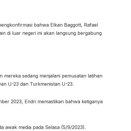
mengkonfirmasi bahwa Elkan Baggott, Rafael
ain di luar negeri ini akan langsung bergabung
an mereka sedang menjalani pemusatan latihan
iwan U-23 dan Turkmenistan U-23.
ember 2023, Endri memastikan bahwa ketiganya
pada awak media pada Selasa (5/9/2023).