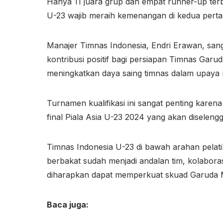
Hanya 11 juara grup dan empat runner-up terba
U-23 wajib meraih kemenangan di kedua perta
Manajer Timnas Indonesia, Endri Erawan, san
kontribusi positif bagi persiapan Timnas Garud
meningkatkan daya saing timnas dalam upaya
Turnamen kualifikasi ini sangat penting karen
final Piala Asia U-23 2024 yang akan diseleng
Timnas Indonesia U-23 di bawah arahan pela
berbakat sudah menjadi andalan tim, kolabora
diharapkan dapat memperkuat skuad Garuda 
Baca juga: