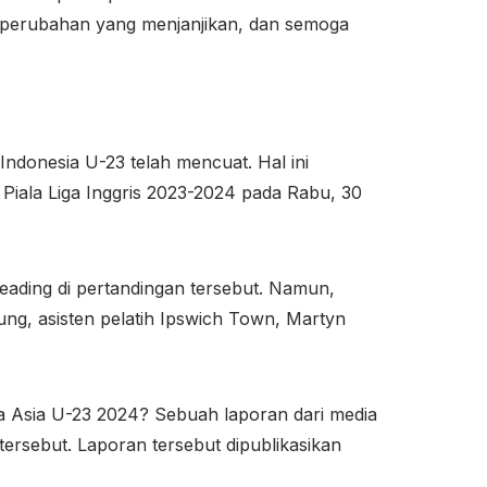
e perubahan yang menjanjikan, dan semoga
Indonesia U-23 telah mencuat. Hal ini
Piala Liga Inggris 2023-2024 pada Rabu, 30
eading di pertandingan tersebut. Namun,
ung, asisten pelatih Ipswich Town, Martyn
a Asia U-23 2024? Sebuah laporan dari media
ersebut. Laporan tersebut dipublikasikan