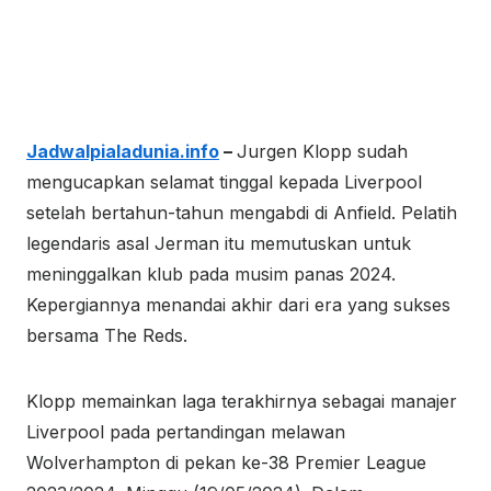
Jadwalpialadunia.info
–
Jurgen Klopp sudah
mengucapkan selamat tinggal kepada Liverpool
setelah bertahun-tahun mengabdi di Anfield. Pelatih
legendaris asal Jerman itu memutuskan untuk
meninggalkan klub pada musim panas 2024.
Kepergiannya menandai akhir dari era yang sukses
bersama The Reds.
Klopp memainkan laga terakhirnya sebagai manajer
Liverpool pada pertandingan melawan
Wolverhampton di pekan ke-38 Premier League