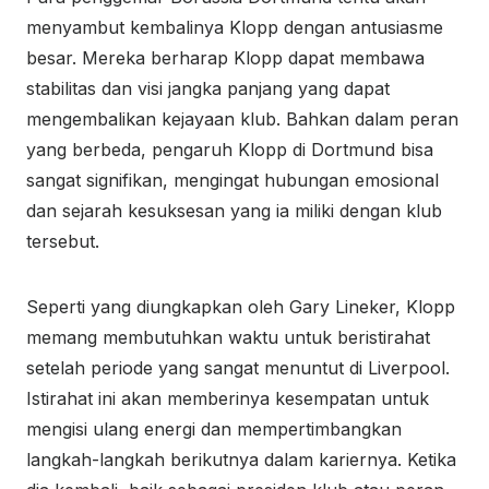
menyambut kembalinya Klopp dengan antusiasme
besar. Mereka berharap Klopp dapat membawa
stabilitas dan visi jangka panjang yang dapat
mengembalikan kejayaan klub. Bahkan dalam peran
yang berbeda, pengaruh Klopp di Dortmund bisa
sangat signifikan, mengingat hubungan emosional
dan sejarah kesuksesan yang ia miliki dengan klub
tersebut.
Seperti yang diungkapkan oleh Gary Lineker, Klopp
memang membutuhkan waktu untuk beristirahat
setelah periode yang sangat menuntut di Liverpool.
Istirahat ini akan memberinya kesempatan untuk
mengisi ulang energi dan mempertimbangkan
langkah-langkah berikutnya dalam kariernya. Ketika