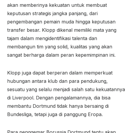
akan memberinya kekuatan untuk membuat
keputusan strategis jangka panjang, dari
pengembangan pemain muda hingga keputusan
transfer besar. Klopp dikenal memiliki mata yang
tajam dalam mengidentifikasi talenta dan
membangun tim yang solid, kualitas yang akan
sangat berharga dalam peran kepemimpinan ini.
Klopp juga dapat berperan dalam memperkuat
hubungan antara klub dan para pendukung,
sesuatu yang selalu menjadi salah satu kekuatannya
di Liverpool. Dengan pengalamannya, dia bisa
membantu Dortmund tidak hanya bersaing di
Bundesliga, tetapi juga di panggung Eropa.
Para penggemar Borussia Dortmund tentu akan