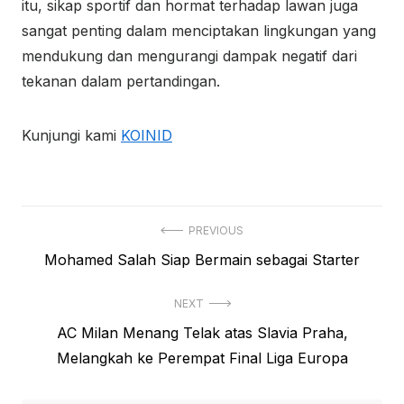
itu, sikap sportif dan hormat terhadap lawan juga
sangat penting dalam menciptakan lingkungan yang
mendukung dan mengurangi dampak negatif dari
tekanan dalam pertandingan.
Kunjungi kami
KOINID
Post
PREVIOUS
Previous
Mohamed Salah Siap Bermain sebagai Starter
navigation
post:
NEXT
Next
AC Milan Menang Telak atas Slavia Praha,
post:
Melangkah ke Perempat Final Liga Europa