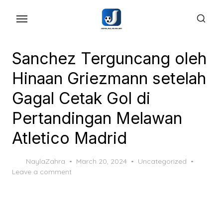
Skip
to
the
content
Sanchez Terguncang oleh
Hinaan Griezmann setelah
Gagal Cetak Gol di
Pertandingan Melawan
Atletico Madrid
Posted
NaylaZahra
March 20, 2024
Uncategorized
on
Leave a comment