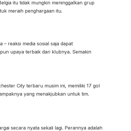
lgia itu tidak mungkin meninggalkan grup
tuk meraih penghargaan itu.
 reaksi media sosial saja dapat
ipun upaya terbaik dari klubnya. Semakin
ester City terbaru musim ini, memiliki 17 gol
 dampaknya yang menakjubkan untuk tim.
rgai secara nyata sekali lagi. Perannya adalah