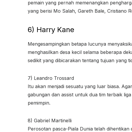
pemain yang pernah memenangkan penghargaan 
yang berisi Mo Salah, Gareth Bale, Cristiano
6) Harry Kane
Mengesampingkan betapa lucunya menyaksikan 
menghasilkan desa kecil selama beberapa dekad
sedikit yang dibicarakan tentang tujuan yang tid
7) Leandro Trossard
Itu akan menjadi sesuatu yang luar biasa. Agar
gabungan dan assist untuk dua tim terbaik l
pemimpin.
8) Gabriel Martinelli
Perosotan pasca-Piala Dunia telah dihentikan 