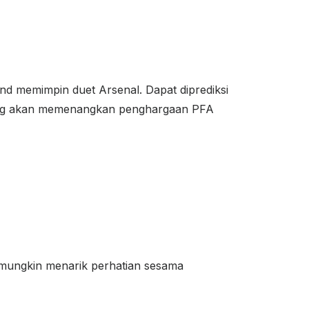
d memimpin duet Arsenal. Dapat diprediksi
 yang akan memenangkan penghargaan PFA
mungkin menarik perhatian sesama