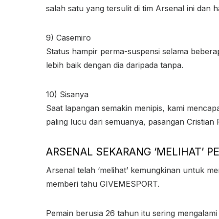
salah satu yang tersulit di tim Arsenal ini da
9) Casemiro
Status hampir perma-suspensi selama beberapa
lebih baik dengan dia daripada tanpa.
10) Sisanya
Saat lapangan semakin menipis, kami mencapai
paling lucu dari semuanya, pasangan Cristian
ARSENAL SEKARANG ‘MELIHAT’ P
Arsenal telah ‘melihat’ kemungkinan untuk me
memberi tahu GIVEMESPORT.
Pemain berusia 26 tahun itu sering mengalami 