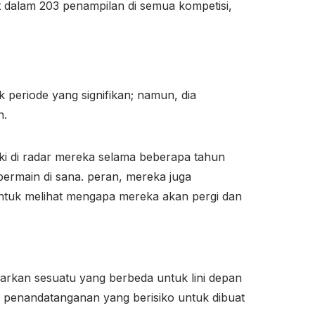
st dalam 203 penampilan di semua kompetisi,
 periode yang signifikan; namun, dia
n.
iki di radar mereka selama beberapa tahun
bermain di sana. peran, mereka juga
untuk melihat mengapa mereka akan pergi dan
warkan sesuatu yang berbeda untuk lini depan
 penandatanganan yang berisiko untuk dibuat