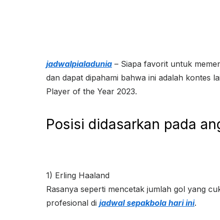
jadwalpialadunia
– Siapa favorit untuk meme
dan dapat dipahami bahwa ini adalah kontes 
Player of the Year 2023.
Posisi didasarkan pada an
1) Erling Haaland
Rasanya seperti mencetak jumlah gol yang c
profesional di
jadwal sepakbola hari ini
.