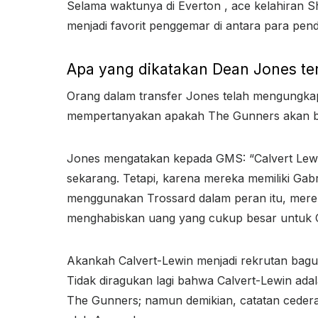
Selama waktunya di Everton , ace kelahiran Sh
menjadi favorit penggemar di antara para pe
Apa yang dikatakan Dean Jones te
Orang dalam transfer Jones telah mengungkapk
mempertanyakan apakah The Gunners akan be
Jones mengatakan kepada GMS: “Calvert Lewin 
sekarang. Tetapi, karena mereka memiliki Gab
menggunakan Trossard dalam peran itu, merek
menghabiskan uang yang cukup besar untuk C
Akankah Calvert-Lewin menjadi rekrutan bagu
Tidak diragukan lagi bahwa Calvert-Lewin ada
The Gunners; namun demikian, catatan cedera