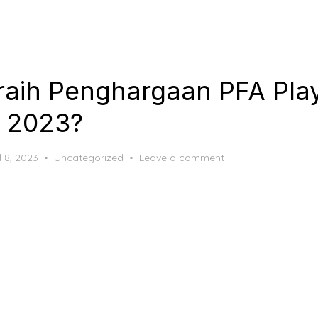
raih Penghargaan PFA Play
 2023?
ted
l 8, 2023
Uncategorized
Leave a comment