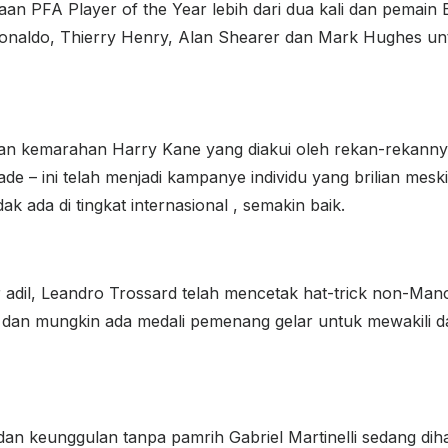
PFA Player of the Year lebih dari dua kali dan pemain Be
 Ronaldo, Thierry Henry, Alan Shearer dan Mark Hughes un
kemarahan Harry Kane yang diakui oleh rekan-rekannya –
e – ini telah menjadi kampanye individu yang brilian mesk
ak ada di tingkat internasional , semakin baik.
 adil, Leandro Trossard telah mencetak hat-trick non-Manch
iga dan mungkin ada medali pemenang gelar untuk mewakili
dan keunggulan tanpa pamrih Gabriel Martinelli sedang diha