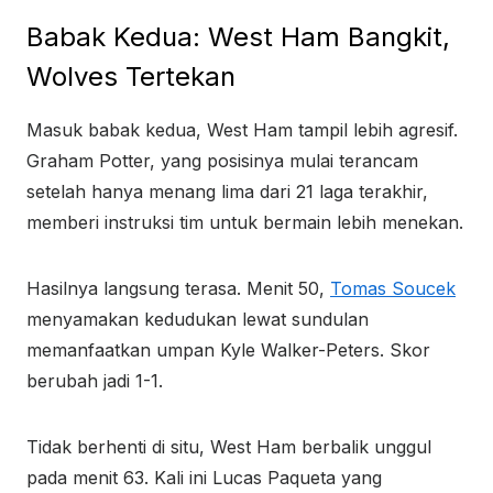
Babak Kedua: West Ham Bangkit,
Wolves Tertekan
Masuk babak kedua, West Ham tampil lebih agresif.
Graham Potter, yang posisinya mulai terancam
setelah hanya menang lima dari 21 laga terakhir,
memberi instruksi tim untuk bermain lebih menekan.
Hasilnya langsung terasa. Menit 50,
Tomas Soucek
menyamakan kedudukan lewat sundulan
memanfaatkan umpan Kyle Walker-Peters. Skor
berubah jadi 1-1.
Tidak berhenti di situ, West Ham berbalik unggul
pada menit 63. Kali ini Lucas Paqueta yang