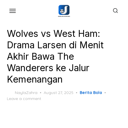
Skip
to
the
content
Wolves vs West Ham:
Drama Larsen di Menit
Akhir Bawa The
Wanderers ke Jalur
Kemenangan
Posted
NaylaZahra
August 27, 2025
Berita Bola
on
Leave a comment