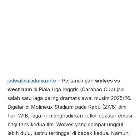
jadwalpialadunia.info
– Pertandingan
wolves vs
west ham
di Piala Liga Inggris (Carabao Cup) jadi
salah satu laga paling dramatis awal musim 2025/26.
Digelar di Molineux Stadium pada Rabu (27/8) dini
hari WIB, laga ini menghadirkan roller coaster emosi
bagi fans kedua tim. Wolves yang sempat unggul
lebih dulu, justru tertinggal di babak kedua. Namun,