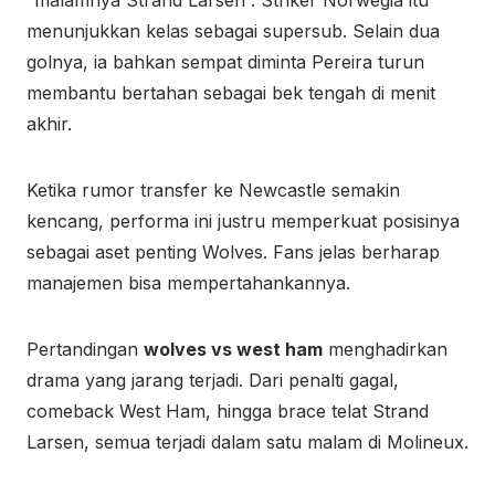
“malamnya Strand Larsen”. Striker Norwegia itu
menunjukkan kelas sebagai supersub. Selain dua
golnya, ia bahkan sempat diminta Pereira turun
membantu bertahan sebagai bek tengah di menit
akhir.
Ketika rumor transfer ke Newcastle semakin
kencang, performa ini justru memperkuat posisinya
sebagai aset penting Wolves. Fans jelas berharap
manajemen bisa mempertahankannya.
Pertandingan
wolves vs west ham
menghadirkan
drama yang jarang terjadi. Dari penalti gagal,
comeback West Ham, hingga brace telat Strand
Larsen, semua terjadi dalam satu malam di Molineux.