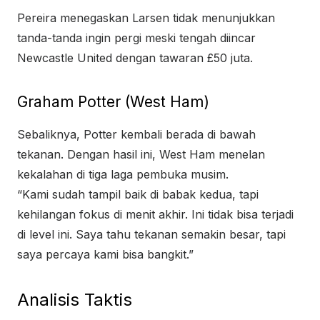
Pereira menegaskan Larsen tidak menunjukkan
tanda-tanda ingin pergi meski tengah diincar
Newcastle United dengan tawaran £50 juta.
Graham Potter (West Ham)
Sebaliknya, Potter kembali berada di bawah
tekanan. Dengan hasil ini, West Ham menelan
kekalahan di tiga laga pembuka musim.
“Kami sudah tampil baik di babak kedua, tapi
kehilangan fokus di menit akhir. Ini tidak bisa terjadi
di level ini. Saya tahu tekanan semakin besar, tapi
saya percaya kami bisa bangkit.”
Analisis Taktis