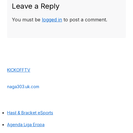
Leave a Reply
You must be
logged in
to post a comment.
KICKOFFTV
naga303.uk.com
Hasil & Bracket eSports
Agenda Liga Eropa