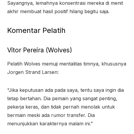
Sayangnya, lemahnya konsentrasi mereka di menit
akhir membuat hasil positif hilang begitu saja.
Komentar Pelatih
Vitor Pereira (Wolves)
Pelatih Wolves memuji mentalitas timnya, khususnya
Jorgen Strand Larsen:
“Jika keputusan ada pada saya, tentu saya ingin dia
tetap bertahan. Dia pemain yang sangat penting,
pekerja keras, dan tidak pernah menolak untuk
bermain meski ada rumor transfer. Dia
menunjukkan karakternya malam ini.”