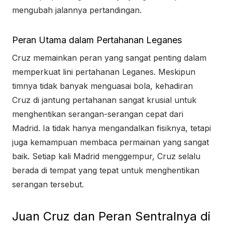
mengubah jalannya pertandingan.
Peran Utama dalam Pertahanan Leganes
Cruz memainkan peran yang sangat penting dalam
memperkuat lini pertahanan Leganes. Meskipun
timnya tidak banyak menguasai bola, kehadiran
Cruz di jantung pertahanan sangat krusial untuk
menghentikan serangan-serangan cepat dari
Madrid. Ia tidak hanya mengandalkan fisiknya, tetapi
juga kemampuan membaca permainan yang sangat
baik. Setiap kali Madrid menggempur, Cruz selalu
berada di tempat yang tepat untuk menghentikan
serangan tersebut.
Juan Cruz dan Peran Sentralnya di