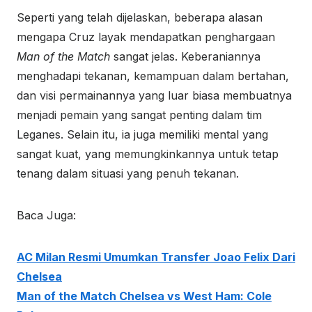
Seperti yang telah dijelaskan, beberapa alasan
mengapa Cruz layak mendapatkan penghargaan
Man of the Match
sangat jelas. Keberaniannya
menghadapi tekanan, kemampuan dalam bertahan,
dan visi permainannya yang luar biasa membuatnya
menjadi pemain yang sangat penting dalam tim
Leganes. Selain itu, ia juga memiliki mental yang
sangat kuat, yang memungkinkannya untuk tetap
tenang dalam situasi yang penuh tekanan.
Baca Juga:
AC Milan Resmi Umumkan Transfer Joao Felix Dari
Chelsea
Man of the Match Chelsea vs West Ham: Cole