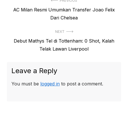
Post
PREVIOUS
Previous
AC Milan Resmi Umumkan Transfer Joao Felix
navigation
post:
Dari Chelsea
NEXT
Next
Debut Mathys Tel di Tottenham: 0 Shot, Kalah
post:
Telak Lawan Liverpool
Leave a Reply
You must be
logged in
to post a comment.