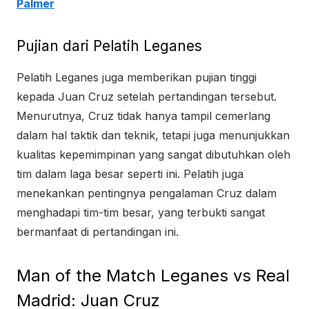
Palmer
Pujian dari Pelatih Leganes
Pelatih Leganes juga memberikan pujian tinggi
kepada Juan Cruz setelah pertandingan tersebut.
Menurutnya, Cruz tidak hanya tampil cemerlang
dalam hal taktik dan teknik, tetapi juga menunjukkan
kualitas kepemimpinan yang sangat dibutuhkan oleh
tim dalam laga besar seperti ini. Pelatih juga
menekankan pentingnya pengalaman Cruz dalam
menghadapi tim-tim besar, yang terbukti sangat
bermanfaat di pertandingan ini.
Man of the Match Leganes vs Real
Madrid: Juan Cruz