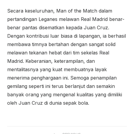
Secara keseluruhan, Man of the Match dalam
pertandingan Leganes melawan Real Madrid benar-
benar pantas disematkan kepada Juan Cruz.
Dengan kontribusi luar biasa di lapangan, ia berhasil
membawa timnya bertahan dengan sangat solid
melawan tekanan hebat dari tim sekelas Real
Madrid. Keberanian, keterampilan, dan
mentalitasnya yang kuat membuatnya layak
menerima penghargaan ini. Semoga penampilan
gemilang seperti ini terus berlanjut dan semakin
banyak orang yang mengenal kualitas yang dimiliki
oleh Juan Cruz di dunia sepak bola.