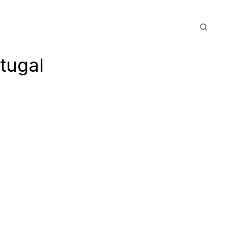
tugal