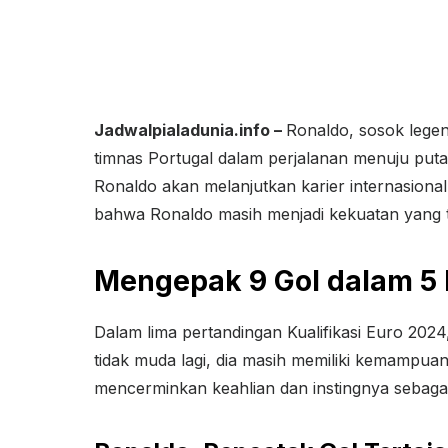
Jadwalpialadunia.info –
Ronaldo, sosok legen
timnas Portugal dalam perjalanan menuju put
Ronaldo akan melanjutkan karier internasiona
bahwa Ronaldo masih menjadi kekuatan yang t
Mengepak 9 Gol dalam 5
Dalam lima pertandingan Kualifikasi Euro 202
tidak muda lagi, dia masih memiliki kemampu
mencerminkan keahlian dan instingnya sebaga