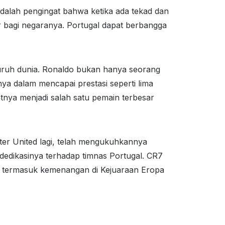
adalah pengingat bahwa ketika ada tekad dan
r bagi negaranya. Portugal dapat berbangga
luruh dunia. Ronaldo bukan hanya seorang
ya dalam mencapai prestasi seperti lima
nya menjadi salah satu pemain terbesar
ster United lagi, telah mengukuhkannya
 dedikasinya terhadap timnas Portugal. CR7
r, termasuk kemenangan di Kejuaraan Eropa