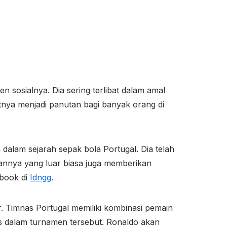
n sosialnya. Dia sering terlibat dalam amal
a menjadi panutan bagi banyak orang di
dalam sejarah sepak bola Portugal. Dia telah
annya yang luar biasa juga memberikan
sbook di
Idngg
.
r. Timnas Portugal memiliki kombinasi pemain
 dalam turnamen tersebut. Ronaldo akan