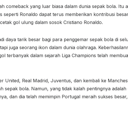
ah comeback yang luar biasa dalam dunia sepak bola. Itu 
 seperti Ronaldo dapat terus memberikan kontribusi besa
cetak gol ulung dalam sosok Cristiano Ronaldo.
di daya tarik besar bagi para penggemar sepak bola di se
api juga seorang ikon dalam dunia olahraga. Keberhasilann
gol terbanyak dalam sejarah Liga Champions telah membuat
ster United, Real Madrid, Juventus, dan kembali ke Manche
rah sepak bola. Namun, yang tidak kalah pentingnya adalah
nya, dan dia telah memimpin Portugal meraih sukses besa