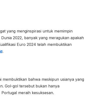
ngat yang menginspirasi untuk memimpin
ala Dunia 2022, banyak yang meragukan apakah
ualifikasi Euro 2024 telah membuktikan
ia
.
i ini membuktikan bahwa meskipun usianya yang
n. Gol-gol tersebut bukan hanya
 Portugal meraih kesuksesan.