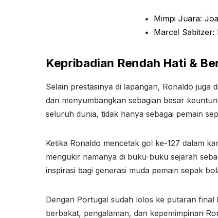
Mimpi Juara: Jo
Marcel Sabitzer:
Kepribadian Rendah Hati & Ber
Selain prestasinya di lapangan, Ronaldo juga 
dan menyumbangkan sebagian besar keuntung
seluruh dunia, tidak hanya sebagai pemain sep
Ketika Ronaldo mencetak gol ke-127 dalam kar
mengukir namanya di buku-buku sejarah sebag
inspirasi bagi generasi muda pemain sepak bol
Dengan Portugal sudah lolos ke putaran final
berbakat, pengalaman, dan kepemimpinan Ron