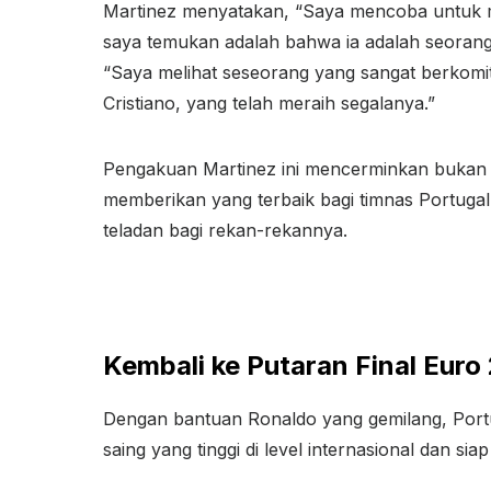
Martinez menyatakan, “Saya mencoba untuk me
saya temukan adalah bahwa ia adalah seorang
“Saya melihat seseorang yang sangat berkomit
Cristiano, yang telah meraih segalanya.”
Pengakuan Martinez ini mencerminkan bukan ha
memberikan yang terbaik bagi timnas Portugal
teladan bagi rekan-rekannya.
Kembali ke Putaran Final Euro
Dengan bantuan Ronaldo yang gemilang, Portug
saing yang tinggi di level internasional dan 