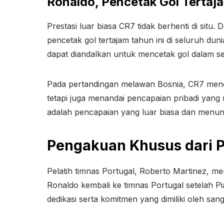
Ronaldo, Pencetak Gol Tertaj
Prestasi luar biasa CR7 tidak berhenti di situ
pencetak gol tertajam tahun ini di seluruh du
dapat diandalkan untuk mencetak gol dalam se
Pada pertandingan melawan Bosnia, CR7 menc
tetapi juga menandai pencapaian pribadi yang 
adalah pencapaian yang luar biasa dan menun
Pengakuan Khusus dari P
Pelatih timnas Portugal, Roberto Martinez,
Ronaldo kembali ke timnas Portugal setelah 
dedikasi serta komitmen yang dimiliki oleh sa