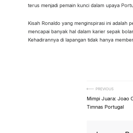
terus menjadi pemain kunci dalam upaya Port
Kisah Ronaldo yang menginspirasi ini adalah p
mencapai banyak hal dalam karier sepak bolan
Kehadirannya di lapangan tidak hanya memberik
Post
PREVIOUS
Previous
Mimpi Juara: Joao 
navigation
post:
Timnas Portugal